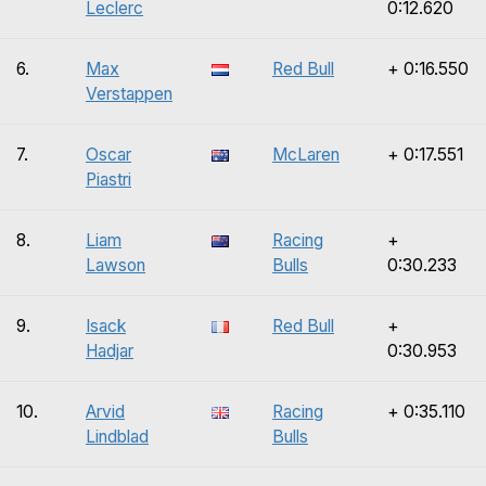
Leclerc
0:12.620
6.
Max
Red Bull
+ 0:16.550
Verstappen
7.
Oscar
McLaren
+ 0:17.551
Piastri
8.
Liam
Racing
+
Lawson
Bulls
0:30.233
9.
Isack
Red Bull
+
Hadjar
0:30.953
10.
Arvid
Racing
+ 0:35.110
Lindblad
Bulls