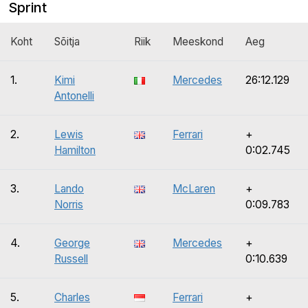
Sprint
Koht
Sõitja
Riik
Meeskond
Aeg
1.
Kimi
Mercedes
26:12.129
Antonelli
2.
Lewis
Ferrari
+
Hamilton
0:02.745
3.
Lando
McLaren
+
Norris
0:09.783
4.
George
Mercedes
+
Russell
0:10.639
5.
Charles
Ferrari
+