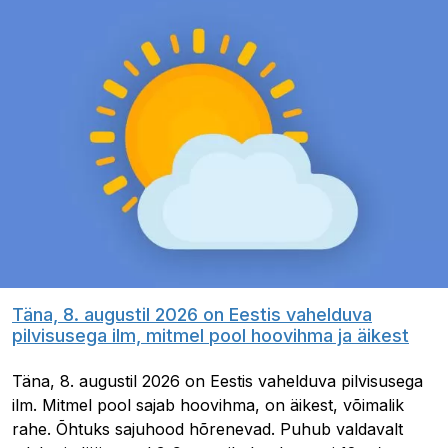
Täna, 8. augustil 2026 on Eestis vahelduva
pilvisusega ilm, mitmel pool hoovihma ja äikest
Täna, 8. augustil 2026 on Eestis vahelduva pilvisusega
ilm. Mitmel pool sajab hoovihma, on äikest, võimalik
rahe. Õhtuks sajuhood hõrenevad. Puhub valdavalt