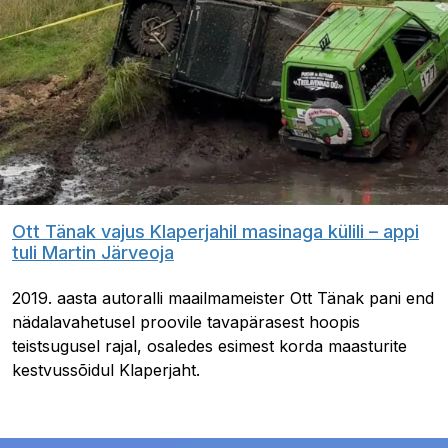
Ott Tänak vajus Klaperjahil masinaga külili – appi
tuli Martin Järveoja
2019. aasta autoralli maailmameister Ott Tänak pani end
nädalavahetusel proovile tavapärasest hoopis
teistsugusel rajal, osaledes esimest korda maasturite
kestvussõidul Klaperjaht.