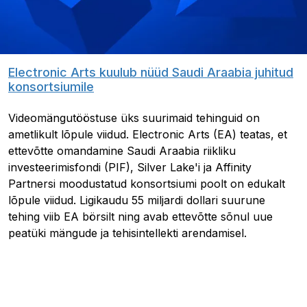
Electronic Arts kuulub nüüd Saudi Araabia juhitud
konsortsiumile
Videomängutööstuse üks suurimaid tehinguid on
ametlikult lõpule viidud. Electronic Arts (EA) teatas, et
ettevõtte omandamine Saudi Araabia riikliku
investeerimisfondi (PIF), Silver Lake'i ja Affinity
Partnersi moodustatud konsortsiumi poolt on edukalt
lõpule viidud. Ligikaudu 55 miljardi dollari suurune
tehing viib EA börsilt ning avab ettevõtte sõnul uue
peatüki mängude ja tehisintellekti arendamisel.