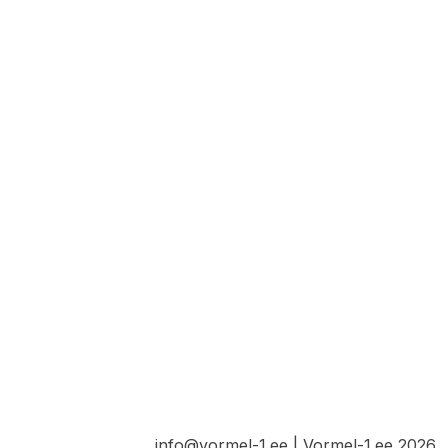
info@vormel-1.ee | Vormel-1.ee 2026