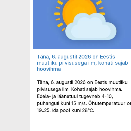
Täna, 6. augustil 2026 on Eestis
muutliku pilvisusega ilm, kohati sajab
hoovihma
Täna, 6. augustil 2026 on Eestis muutliku
pilvisusega ilm. Kohati sajab hoovihma.
Edela- ja läänetuul tugevneb 4-10,
puhanguti kuni 15 m/s. Õhutemperatuur o
19..25, ida pool kuni 28°C.