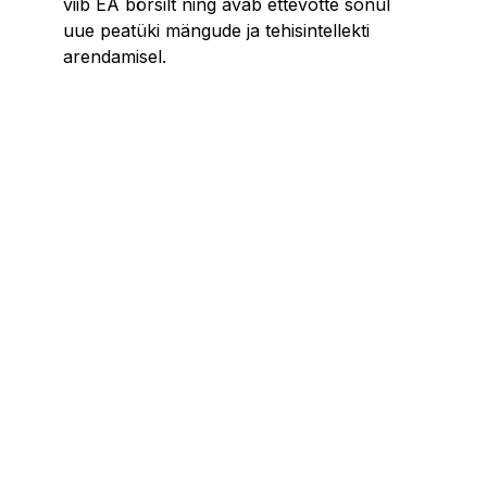
viib EA börsilt ning avab ettevõtte sõnul
uue peatüki mängude ja tehisintellekti
arendamisel.