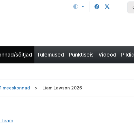
nnad/sõitjad
Tulemused
Punktiseis
Videod
Pildi
-1 meeskonnad
Liam Lawson 2026
1 Team