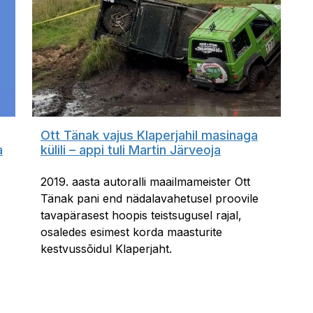
Ott Tänak vajus Klaperjahil masinaga
a
külili – appi tuli Martin Järveoja
2019. aasta autoralli maailmameister Ott
Tänak pani end nädalavahetusel proovile
tavapärasest hoopis teistsugusel rajal,
osaledes esimest korda maasturite
kestvussõidul Klaperjaht.