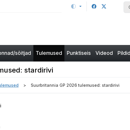
nnad/sõitjad
Tulemused
Punktiseis
Videod
Pildi
used: stardirivi
ulemused
Suurbritannia GP 2026 tulemused: stardirivi
i
m