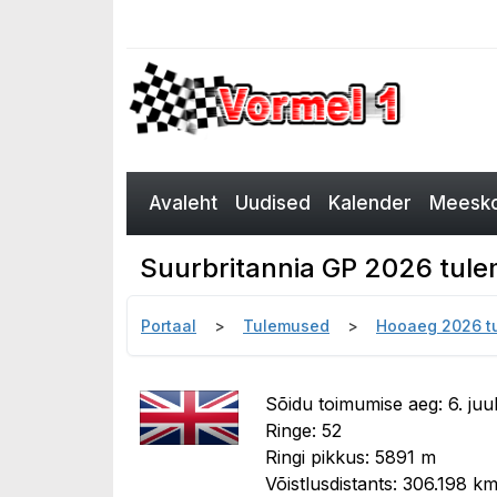
Avaleht
Uudised
Kalender
Meesko
Suurbritannia GP 2026 tulem
Portaal
Tulemused
Hooaeg 2026 t
Sõidu toimumise aeg: 6. juul
Ringe: 52
Ringi pikkus: 5891 m
Võistlusdistants: 306.198 k