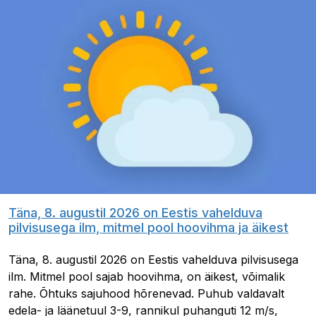
Täna, 8. augustil 2026 on Eestis vahelduva
pilvisusega ilm, mitmel pool hoovihma ja äikest
Täna, 8. augustil 2026 on Eestis vahelduva pilvisusega
ilm. Mitmel pool sajab hoovihma, on äikest, võimalik
rahe. Õhtuks sajuhood hõrenevad. Puhub valdavalt
edela- ja läänetuul 3-9, rannikul puhanguti 12 m/s,