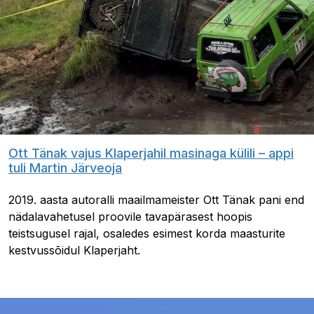
Ott Tänak vajus Klaperjahil masinaga külili – appi
tuli Martin Järveoja
2019. aasta autoralli maailmameister Ott Tänak pani end
nädalavahetusel proovile tavapärasest hoopis
teistsugusel rajal, osaledes esimest korda maasturite
kestvussõidul Klaperjaht.