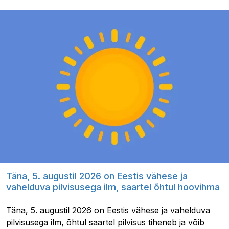
Täna, 5. augustil 2026 on Eestis vähese ja
vahelduva pilvisusega ilm, saartel õhtul hoovihma
Täna, 5. augustil 2026 on Eestis vähese ja vahelduva
pilvisusega ilm, õhtul saartel pilvisus tiheneb ja võib