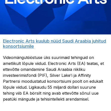
Electronic Arts kuulub nüüd Saudi Araabia juhitud
konsortsiumile
Videomängutööstuse üks suurimaid tehinguid on
ametlikult lõpule viidud. Electronic Arts (EA) teatas, et
ettevõtte omandamine Saudi Araabia riikliku
investeerimisfondi (PIF), Silver Lake'i ja Affinity
Partnersi moodustatud konsortsiumi poolt on edukalt
lõpule viidud. Ligikaudu 55 miljardi dollari suurune
tehing viib EA börsilt ning avab ettevõtte sõnul uue
peatüki mängude ja tehisintellekti arendamisel.