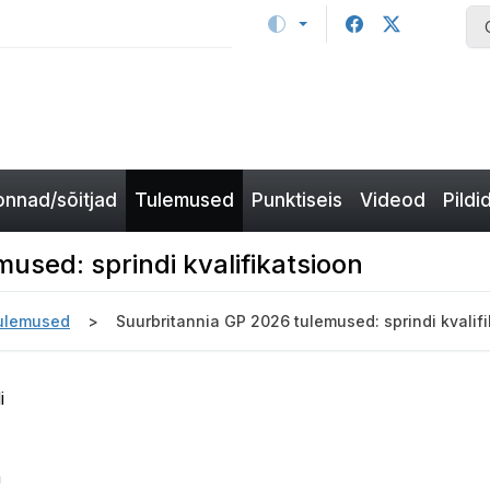
nnad/sõitjad
Tulemused
Punktiseis
Videod
Pildi
used: sprindi kvalifikatsioon
ulemused
Suurbritannia GP 2026 tulemused: sprindi kvalif
i
m