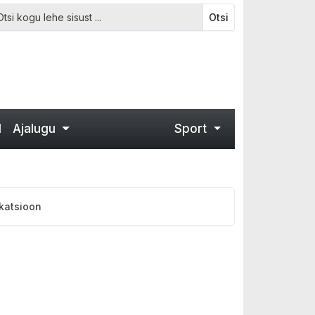
Otsi
d
Ajalugu
Sport
ikatsioon