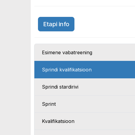
Suurbritannia GP 2026
Etapi info
Esimene vabatreening
Sprindi kvalifikatsioon
Sprindi stardirivi
Sprint
Kvalifikatsioon