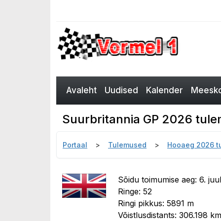
Avaleht
Uudised
Kalender
Meesko
Suurbritannia GP 2026 tulem
Portaal
Tulemused
Hooaeg 2026 t
Sõidu toimumise aeg: 6. juul
Ringe: 52
Ringi pikkus: 5891 m
Võistlusdistants: 306.198 k