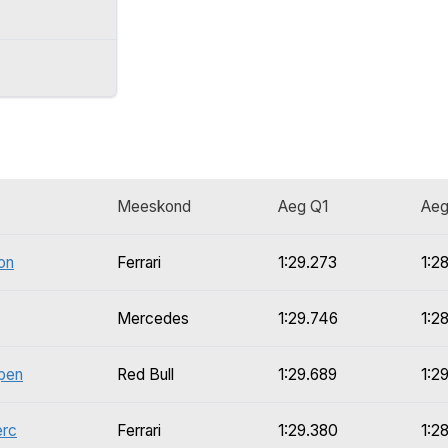
Meeskond
Aeg Q1
Aeg
on
Ferrari
1:29.273
1:2
Mercedes
1:29.746
1:2
pen
Red Bull
1:29.689
1:2
erc
Ferrari
1:29.380
1:2