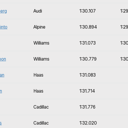
berg
Audi
1:30.107
1:2
into
Alpine
1:30.894
1:2
Williams
1:31.073
1:3
bon
Williams
1:30.779
1:3
an
Haas
1:31.083
n
Haas
1:31.714
Cadillac
1:31.776
s
Cadillac
1:32.020