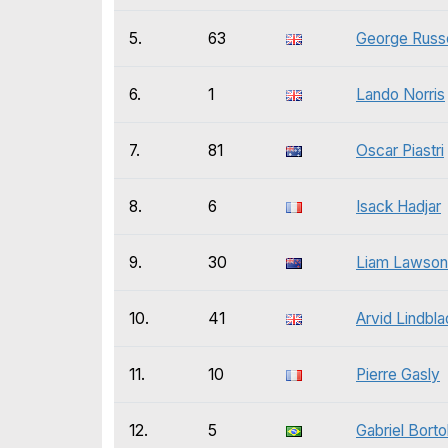
5.
63
George Russe
6.
1
Lando Norris
7.
81
Oscar Piastri
8.
6
Isack Hadjar
9.
30
Liam Lawson
10.
41
Arvid Lindbla
11.
10
Pierre Gasly
12.
5
Gabriel Borto