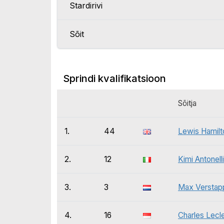
Stardirivi
Sõit
Sprindi kvalifikatsioon
Sõitja
1.
44
Lewis Hamilt
2.
12
Kimi Antonelli
3.
3
Max Verstap
4.
16
Charles Lecl