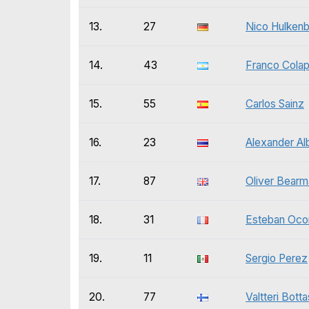
13.
27
Nico Hulken
14.
43
Franco Colap
15.
55
Carlos Sainz
16.
23
Alexander Al
17.
87
Oliver Bearm
18.
31
Esteban Oco
19.
11
Sergio Perez
20.
77
Valtteri Botta