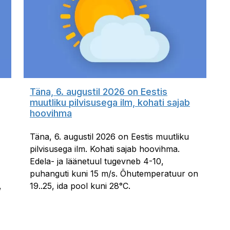
Täna, 6. augustil 2026 on Eestis
muutliku pilvisusega ilm, kohati sajab
hoovihma
Täna, 6. augustil 2026 on Eestis muutliku
pilvisusega ilm. Kohati sajab hoovihma.
Edela- ja läänetuul tugevneb 4-10,
puhanguti kuni 15 m/s. Õhutemperatuur on
,
19..25, ida pool kuni 28°C.