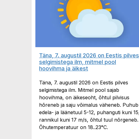
Täna, 7. augustil 2026 on Eestis pilves
selgimistega ilm, mitmel pool
hoovihma ja äikest
Täna, 7. augustil 2026 on Eestis pilves
selgimistega ilm. Mitmel pool sajab
hoovihma, on äikeseoht, õhtul pilvisus
hõreneb ja saju võimalus väheneb. Puhub
edela- ja läänetuul 5-12, puhanguti kuni 15
rannikul kuni 17 m/s, õhtul tuul nõrgeneb.
Õhutemperatuur on 18..23°C.