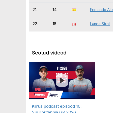
21.
14
Fernando Al
22.
18
Lance Stroll
Seotud videod
Kiirus podcast episood 10,
Suurbritannia GP 2026