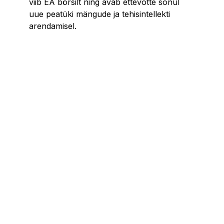
viib EA börsilt ning avab ettevõtte sõnul
uue peatüki mängude ja tehisintellekti
arendamisel.