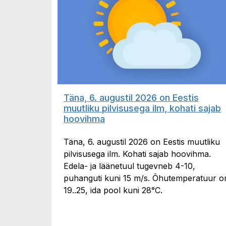
Täna, 6. augustil 2026 on Eestis
muutliku pilvisusega ilm, kohati sajab
hoovihma
Täna, 6. augustil 2026 on Eestis muutliku
pilvisusega ilm. Kohati sajab hoovihma.
Edela- ja läänetuul tugevneb 4-10,
puhanguti kuni 15 m/s. Õhutemperatuur o
19..25, ida pool kuni 28°C.