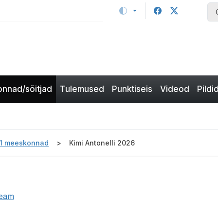
nnad/sõitjad
Tulemused
Punktiseis
Videod
Pildi
-1 meeskonnad
Kimi Antonelli 2026
Team