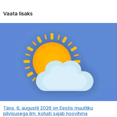
Vaata lisaks
Täna, 6. augustil 2026 on Eestis muutliku
pilvisusega ilm, kohati sajab hoovihma