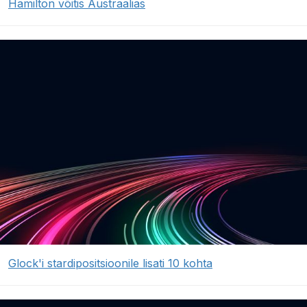
Hamilton võitis Austraalias
Glock'i stardipositsioonile lisati 10 kohta