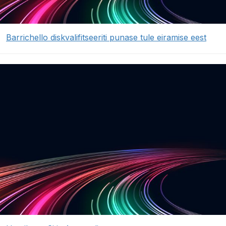
Barrichello diskvalifitseeriti punase tule eiramise eest