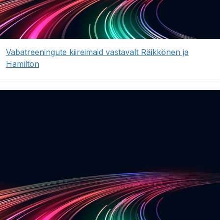
Vabatreeningute kiireimaid vastavalt Räikkönen ja
Hamilton