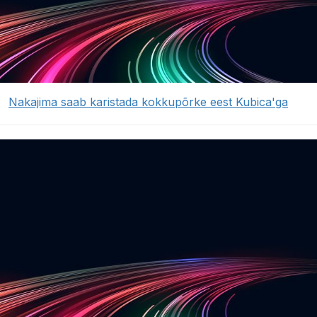
Nakajima saab karistada kokkupõrke eest Kubica'ga