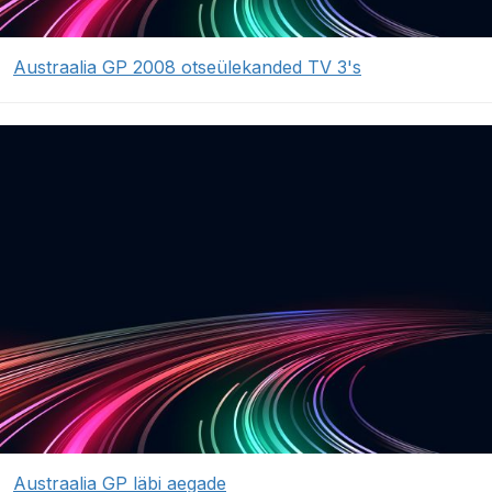
Austraalia GP 2008 otseülekanded TV 3's
Austraalia GP läbi aegade