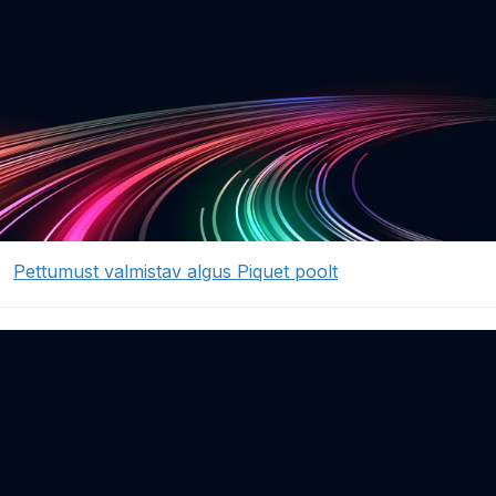
Pettumust valmistav algus Piquet poolt