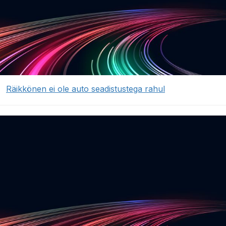
Räikkönen ei ole auto seadistustega rahul