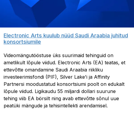
Electronic Arts kuulub nüüd Saudi Araabia juhitud
konsortsiumile
Videomängutööstuse üks suurimaid tehinguid on
ametlikult lõpule viidud. Electronic Arts (EA) teatas, et
ettevõtte omandamine Saudi Araabia riikliku
investeerimisfondi (PIF), Silver Lake'i ja Affinity
Partnersi moodustatud konsortsiumi poolt on edukalt
lõpule viidud. Ligikaudu 55 miljardi dollari suurune
tehing viib EA börsilt ning avab ettevõtte sõnul uue
peatüki mängude ja tehisintellekti arendamisel.