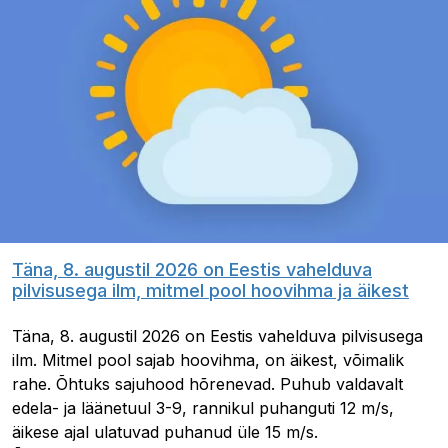
Täna, 8. augustil 2026 on Eestis vahelduva
pilvisusega ilm, mitmel pool hoovihma ja äikest
Täna, 8. augustil 2026 on Eestis vahelduva pilvisusega
ilm. Mitmel pool sajab hoovihma, on äikest, võimalik
rahe. Õhtuks sajuhood hõrenevad. Puhub valdavalt
edela- ja läänetuul 3-9, rannikul puhanguti 12 m/s,
äikese ajal ulatuvad puhanud üle 15 m/s.