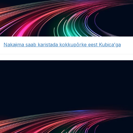
Nakajima saab karistada kokkupõrke eest Kubica'ga