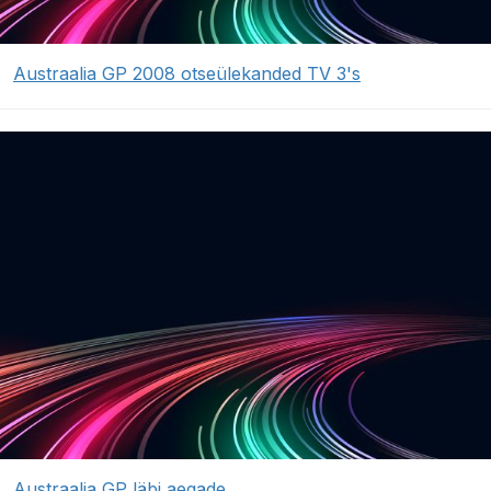
Austraalia GP 2008 otseülekanded TV 3's
Austraalia GP läbi aegade