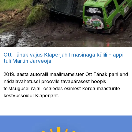
Ott Tänak vajus Klaperjahil masinaga külili – appi
tuli Martin Järveoja
2019. aasta autoralli maailmameister Ott Tänak pani end
nädalavahetusel proovile tavapärasest hoopis
teistsugusel rajal, osaledes esimest korda maasturite
kestvussõidul Klaperjaht.