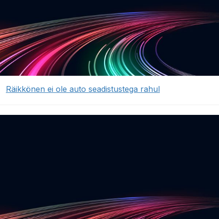
Räikkönen ei ole auto seadistustega rahul