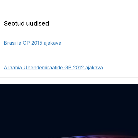
Seotud uudised
Brasiilia GP 2015 ajakava
Araabia Ühendemiraatide GP 2012 ajakava