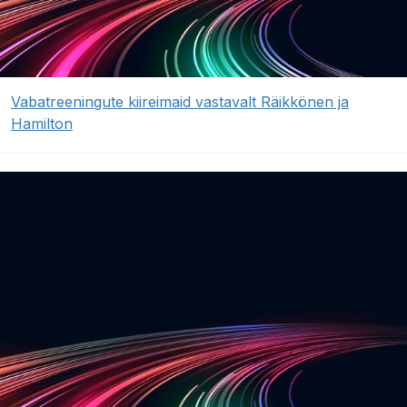
Vabatreeningute kiireimaid vastavalt Räikkönen ja
Hamilton