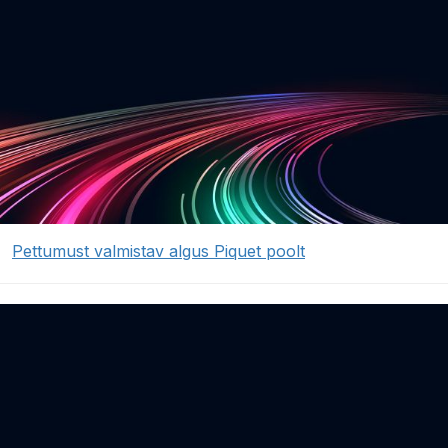
Pettumust valmistav algus Piquet poolt