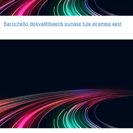
Barrichello diskvalifitseeriti punase tule eiramise eest