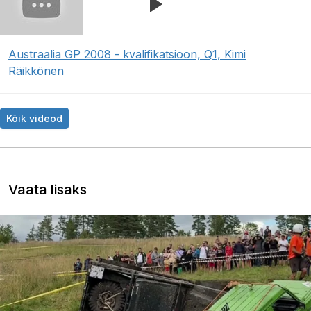
Austraalia GP 2008 - kvalifikatsioon, Q1, Kimi
Räikkönen
Kõik videod
Vaata lisaks