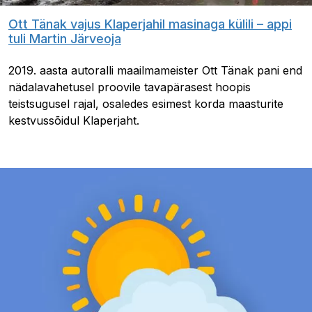
Ott Tänak vajus Klaperjahil masinaga külili – appi
tuli Martin Järveoja
2019. aasta autoralli maailmameister Ott Tänak pani end
nädalavahetusel proovile tavapärasest hoopis
teistsugusel rajal, osaledes esimest korda maasturite
kestvussõidul Klaperjaht.