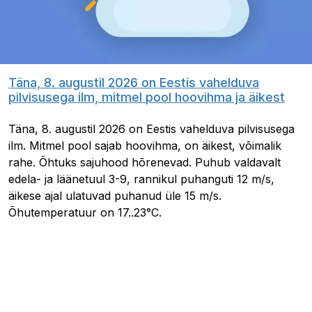
Täna, 8. augustil 2026 on Eestis vahelduva
pilvisusega ilm, mitmel pool hoovihma ja äikest
Täna, 8. augustil 2026 on Eestis vahelduva pilvisusega
ilm. Mitmel pool sajab hoovihma, on äikest, võimalik
rahe. Õhtuks sajuhood hõrenevad. Puhub valdavalt
edela- ja läänetuul 3-9, rannikul puhanguti 12 m/s,
äikese ajal ulatuvad puhanud üle 15 m/s.
Õhutemperatuur on 17..23°C.