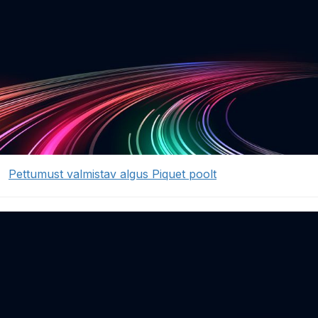
Pettumust valmistav algus Piquet poolt