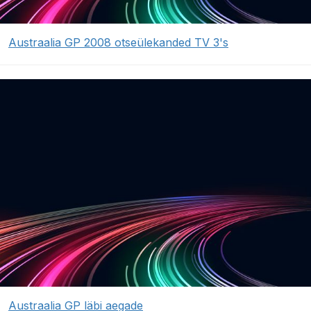
Austraalia GP 2008 otseülekanded TV 3's
Austraalia GP läbi aegade