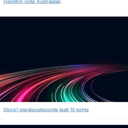
Hamilton võitis Austraalias
Glock'i stardipositsioonile lisati 10 kohta