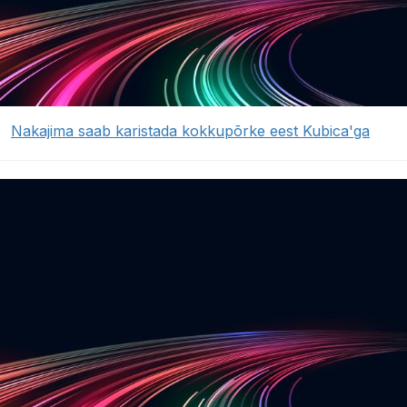
Nakajima saab karistada kokkupõrke eest Kubica'ga