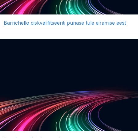
Barrichello diskvalifitseeriti punase tule eiramise eest