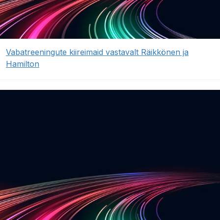
Vabatreeningute kiireimaid vastavalt Räikkönen ja
Hamilton