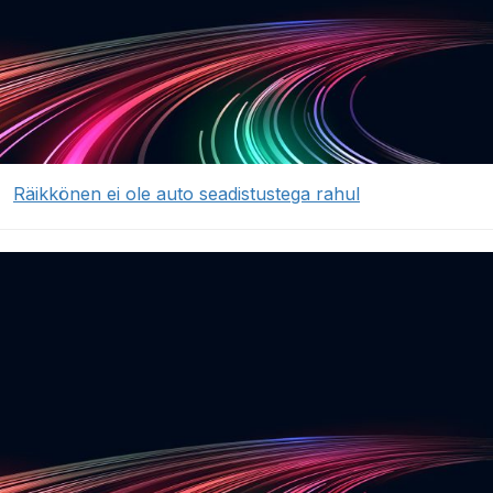
Räikkönen ei ole auto seadistustega rahul