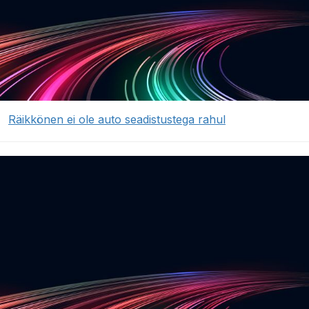
Räikkönen ei ole auto seadistustega rahul