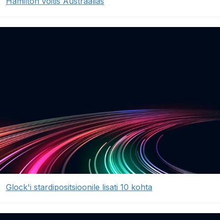
Hamilton võitis Austraalias
Glock'i stardipositsioonile lisati 10 kohta