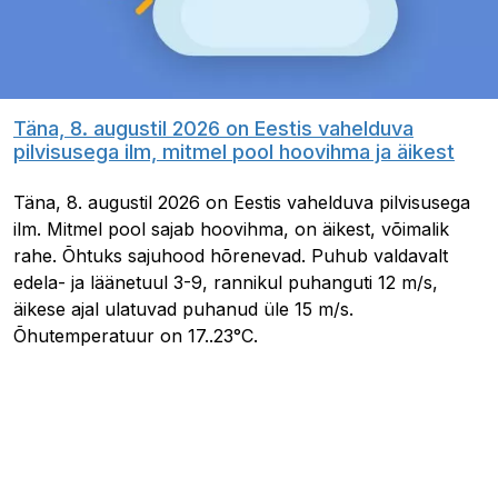
Täna, 8. augustil 2026 on Eestis vahelduva
pilvisusega ilm, mitmel pool hoovihma ja äikest
Täna, 8. augustil 2026 on Eestis vahelduva pilvisusega
ilm. Mitmel pool sajab hoovihma, on äikest, võimalik
rahe. Õhtuks sajuhood hõrenevad. Puhub valdavalt
edela- ja läänetuul 3-9, rannikul puhanguti 12 m/s,
äikese ajal ulatuvad puhanud üle 15 m/s.
Õhutemperatuur on 17..23°C.