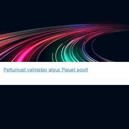
Pettumust valmistav algus Piquet poolt