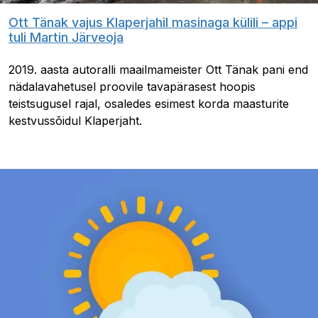
Ott Tänak vajus Klaperjahil masinaga külili – appi
tuli Martin Järveoja
2019. aasta autoralli maailmameister Ott Tänak pani end
nädalavahetusel proovile tavapärasest hoopis
teistsugusel rajal, osaledes esimest korda maasturite
kestvussõidul Klaperjaht.