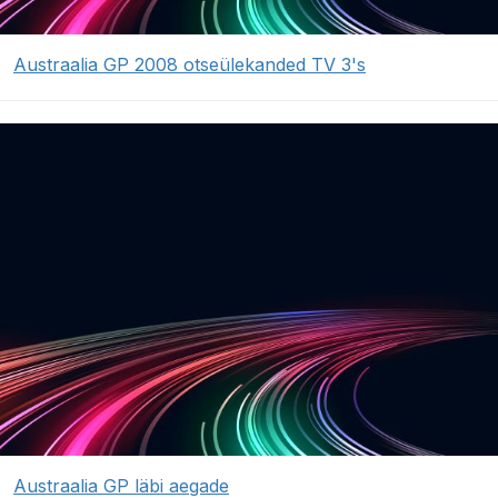
Austraalia GP 2008 otseülekanded TV 3's
Austraalia GP läbi aegade