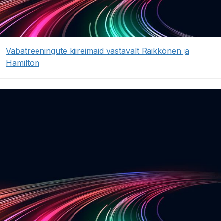
Vabatreeningute kiireimaid vastavalt Räikkönen ja
Hamilton