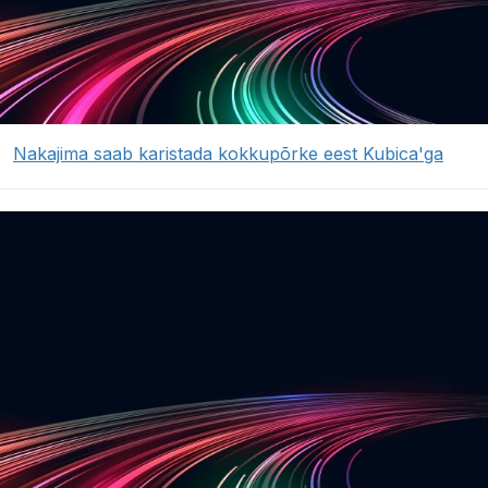
Nakajima saab karistada kokkupõrke eest Kubica'ga