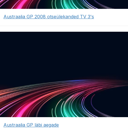
Austraalia GP 2008 otseülekanded TV 3's
Austraalia GP läbi aegade