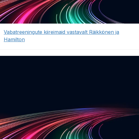
Vabatreeningute kiireimaid vastavalt Räikkönen ja
Hamilton