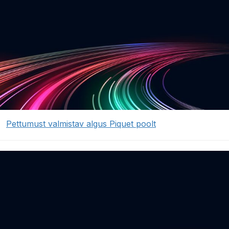
Pettumust valmistav algus Piquet poolt