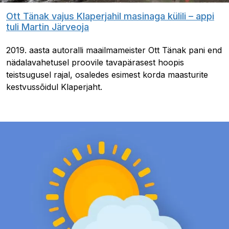
Ott Tänak vajus Klaperjahil masinaga külili – appi
tuli Martin Järveoja
2019. aasta autoralli maailmameister Ott Tänak pani end
nädalavahetusel proovile tavapärasest hoopis
teistsugusel rajal, osaledes esimest korda maasturite
kestvussõidul Klaperjaht.