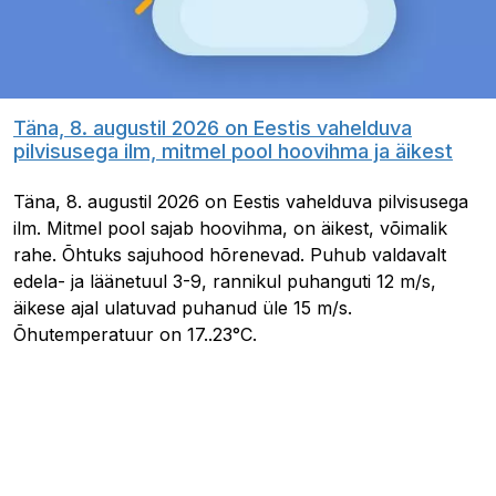
Täna, 8. augustil 2026 on Eestis vahelduva
pilvisusega ilm, mitmel pool hoovihma ja äikest
Täna, 8. augustil 2026 on Eestis vahelduva pilvisusega
ilm. Mitmel pool sajab hoovihma, on äikest, võimalik
rahe. Õhtuks sajuhood hõrenevad. Puhub valdavalt
edela- ja läänetuul 3-9, rannikul puhanguti 12 m/s,
äikese ajal ulatuvad puhanud üle 15 m/s.
Õhutemperatuur on 17..23°C.