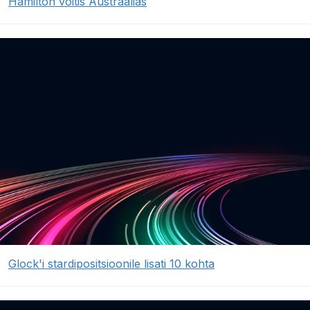
Hamilton võitis Austraalias
Glock'i stardipositsioonile lisati 10 kohta