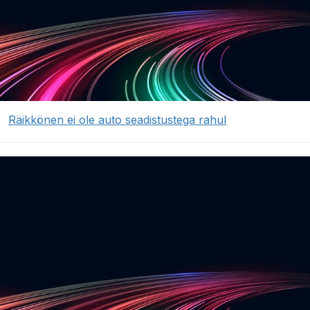
Räikkönen ei ole auto seadistustega rahul