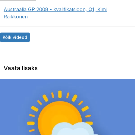
Austraalia GP 2008 - kvalifikatsioon, Q1, Kimi
Räikkönen
Kõik videod
Vaata lisaks