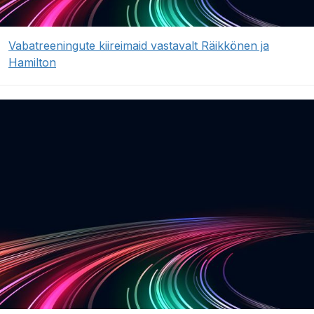
Vabatreeningute kiireimaid vastavalt Räikkönen ja
Hamilton