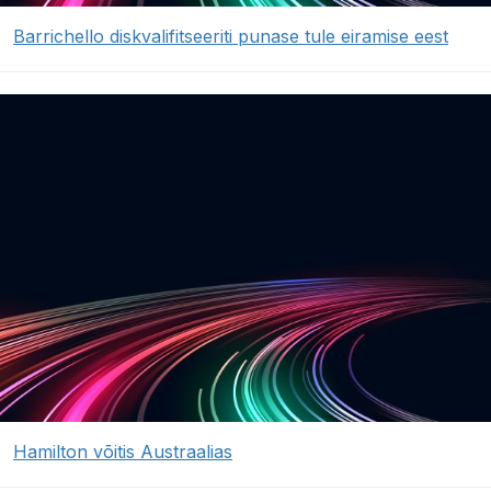
Barrichello diskvalifitseeriti punase tule eiramise eest
Hamilton võitis Austraalias