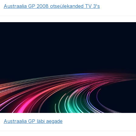
Austraalia GP 2008 otseülekanded TV 3's
Austraalia GP läbi aegade