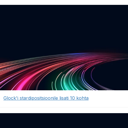
Glock'i stardipositsioonile lisati 10 kohta