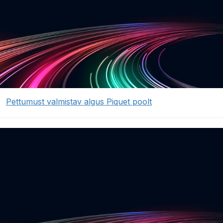
Pettumust valmistav algus Piquet poolt