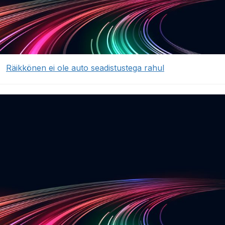
Räikkönen ei ole auto seadistustega rahul