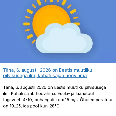
Täna, 6. augustil 2026 on Eestis muutliku
pilvisusega ilm, kohati sajab hoovihma
Täna, 6. augustil 2026 on Eestis muutliku pilvisusega
ilm. Kohati sajab hoovihma. Edela- ja läänetuul
tugevneb 4-10, puhanguti kuni 15 m/s. Õhutemperatuur
on 19..25, ida pool kuni 28°C.