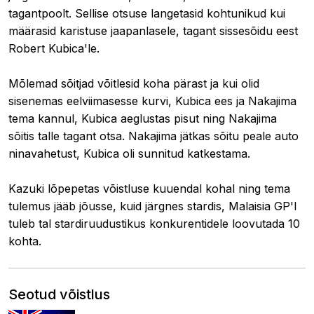
tagantpoolt. Sellise otsuse langetasid kohtunikud kui
määrasid karistuse jaapanlasele, tagant sissesõidu eest
Robert Kubica'le.
Mõlemad sõitjad võitlesid koha pärast ja kui olid
sisenemas eelviimasesse kurvi, Kubica ees ja Nakajima
tema kannul, Kubica aeglustas pisut ning Nakajima
sõitis talle tagant otsa. Nakajima jätkas sõitu peale auto
ninavahetust, Kubica oli sunnitud katkestama.
Kazuki lõpepetas võistluse kuuendal kohal ning tema
tulemus jääb jõusse, kuid järgnes stardis, Malaisia GP'l
tuleb tal stardiruudustikus konkurentidele loovutada 10
kohta.
Seotud võistlus