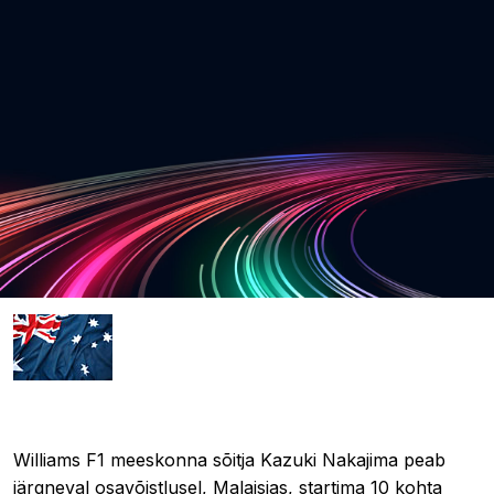
16.03.2008 11:18
Williams F1 meeskonna sõitja Kazuki Nakajima peab
järgneval osavõistlusel, Malaisias, startima 10 kohta