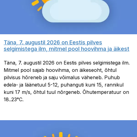
Täna, 7. augustil 2026 on Eestis pilves
selgimistega ilm, mitmel pool hoovihma ja äikest
Täna, 7. augustil 2026 on Eestis pilves selgimistega ilm.
Mitmel pool sajab hoovihma, on äikeseoht, õhtul
pilvisus hõreneb ja saju võimalus väheneb. Puhub
edela- ja läänetuul 5-12, puhanguti kuni 15, rannikul
kuni 17 m/s, õhtul tuul nõrgeneb. Õhutemperatuur on
18..23°C.