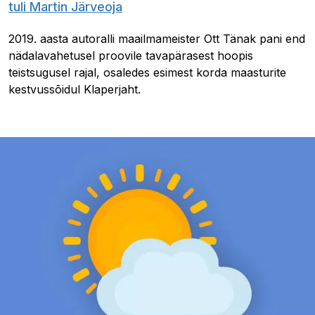
tuli Martin Järveoja
2019. aasta autoralli maailmameister Ott Tänak pani end
nädalavahetusel proovile tavapärasest hoopis
teistsugusel rajal, osaledes esimest korda maasturite
kestvussõidul Klaperjaht.