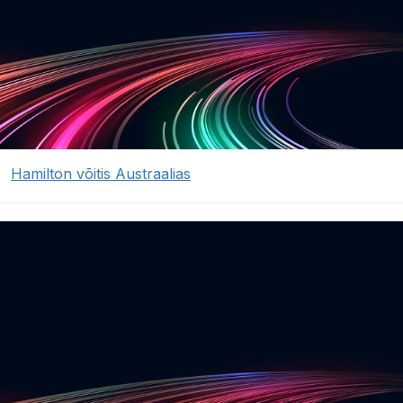
Hamilton võitis Austraalias