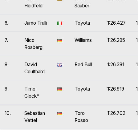
Heidfeld
Sauber
6.
Jarno Trulli
Toyota
1:26.427
1
7.
Nico
Williams
1:26.295
Rosberg
8.
David
Red Bull
1:26.381
Coulthard
9.
Timo
Toyota
1:26.919
1
Glock*
10.
Sebastian
Toro
1:26.702
Vettel
Rosso