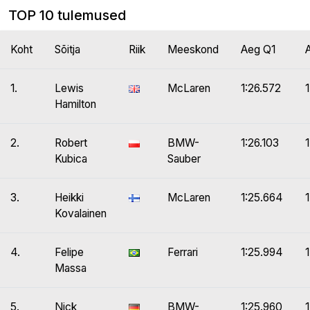
TOP 10 tulemused
Koht
Sõitja
Riik
Meeskond
Aeg Q1
1.
Lewis
McLaren
1:26.572
1
Hamilton
2.
Robert
BMW-
1:26.103
1
Kubica
Sauber
3.
Heikki
McLaren
1:25.664
Kovalainen
4.
Felipe
Ferrari
1:25.994
1
Massa
5.
Nick
BMW-
1:25.960
1