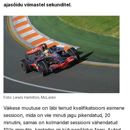
ajasõidu viimastel sekunditel.
Foto: Lewis Hamilton, McLaren
Väikese muutuse on läbi teinud kvalifikatsiooni esimene
sessioon, mida on viie minuti jagu pikendatud, 20
minutini, samas on kolmandat sessiooni vähendatud
10'le minutile, kaotades nii kütusepõletus faasi. Autod