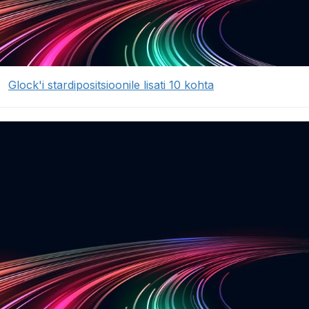
Glock'i stardipositsioonile lisati 10 kohta