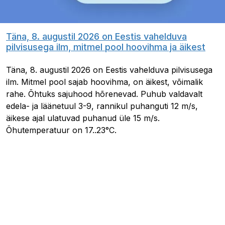
Täna, 8. augustil 2026 on Eestis vahelduva
pilvisusega ilm, mitmel pool hoovihma ja äikest
Täna, 8. augustil 2026 on Eestis vahelduva pilvisusega
ilm. Mitmel pool sajab hoovihma, on äikest, võimalik
rahe. Õhtuks sajuhood hõrenevad. Puhub valdavalt
edela- ja läänetuul 3-9, rannikul puhanguti 12 m/s,
äikese ajal ulatuvad puhanud üle 15 m/s.
Õhutemperatuur on 17..23°C.