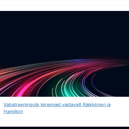
Vabatreeningute kiireimaid vastavalt Räikkönen ja
Hamilton