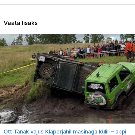
Vaata lisaks
Ott Tänak vajus Klaperjahil masinaga külili – appi