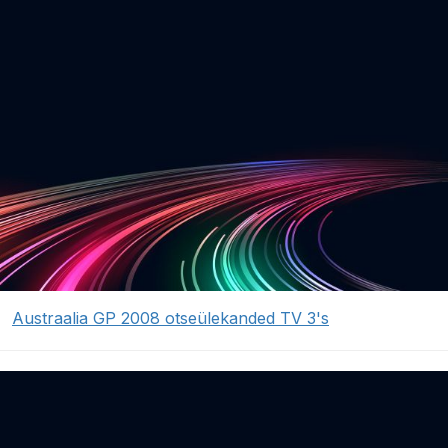
Austraalia GP 2008 otseülekanded TV 3's