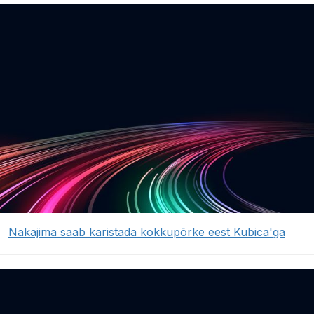
Nakajima saab karistada kokkupõrke eest Kubica'ga