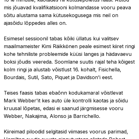
mis jõuavad kvalifikatsiooni kolmandasse vooru peava
sõitu alustama sama kütusekogusega mis neil on
ajasõidu lõppedes alles on.
Esimesel sessioonil tabas kõiki üllatus kui valitsev
maailmameister Kimi Räikkönen peale esimest kiiret ringi
kohe tehniliste probleemide küüsi langes ja hädavaevu
boksi jõudis veereda. Soomlane suutis rajal teha kõigest
kolm ringi ja alustab võistlust 16. kohalt, Fisichella,
Bourdais, Sutil, Sato, Piquet ja Davidson'i eest.
Teises faasis tabas ebaõnn kodukamaral võistlevat
Mark Webber'it kes auto üle kontrolli kaotas ja sõidu
kruusal lõpetas, edasi ei saanud järgmisesse vooru
Webber, Nakajima, Alonso ja Barrichello.
Kiireimad piloodid selgitasid viimases voorus parimad,