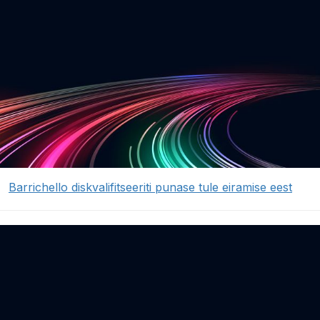
Barrichello diskvalifitseeriti punase tule eiramise eest