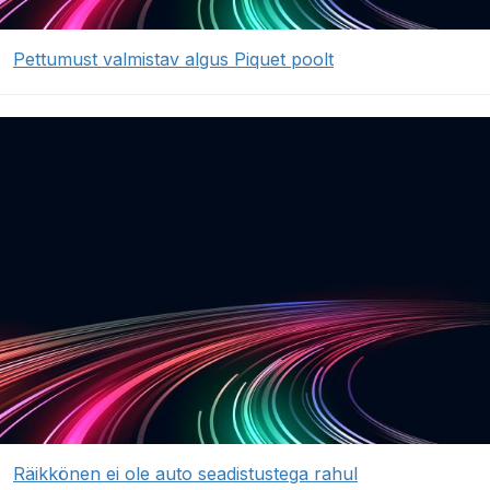
Pettumust valmistav algus Piquet poolt
Räikkönen ei ole auto seadistustega rahul