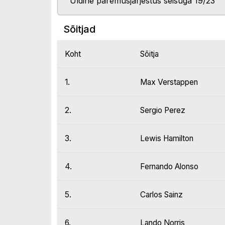
Üldine paremusjärjestus seisuga 19/23
Sõitjad
Koht
Sõitja
1.
Max Verstappen
2.
Sergio Perez
3.
Lewis Hamilton
4.
Fernando Alonso
5.
Carlos Sainz
6.
Lando Norris