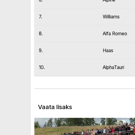
7.
Williams
8.
Alfa Romeo
9.
Haas
10.
AlphaTauri
Vaata lisaks