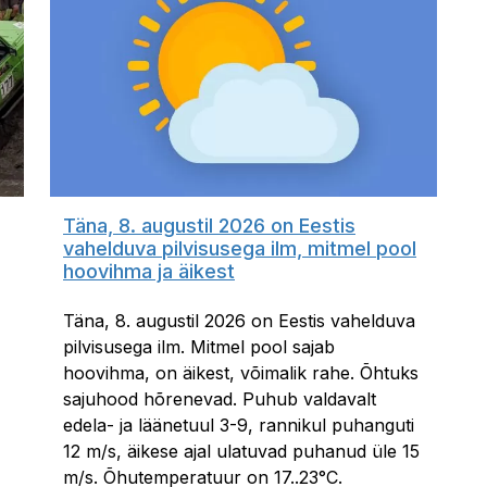
Täna, 8. augustil 2026 on Eestis
vahelduva pilvisusega ilm, mitmel pool
hoovihma ja äikest
Täna, 8. augustil 2026 on Eestis vahelduva
pilvisusega ilm. Mitmel pool sajab
hoovihma, on äikest, võimalik rahe. Õhtuks
sajuhood hõrenevad. Puhub valdavalt
edela- ja läänetuul 3-9, rannikul puhanguti
12 m/s, äikese ajal ulatuvad puhanud üle 15
m/s. Õhutemperatuur on 17..23°C.