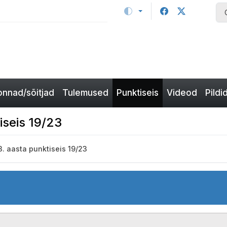
nnad/sõitjad
Tulemused
Punktiseis
Videod
Pildi
iseis 19/23
. aasta punktiseis 19/23