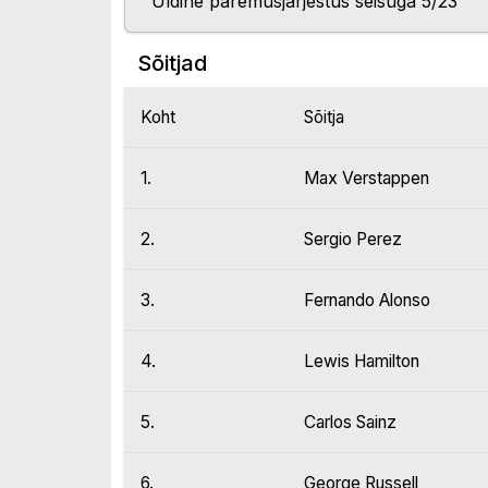
Üldine paremusjärjestus seisuga 5/23
Sõitjad
Koht
Sõitja
1.
Max Verstappen
2.
Sergio Perez
3.
Fernando Alonso
4.
Lewis Hamilton
5.
Carlos Sainz
6.
George Russell