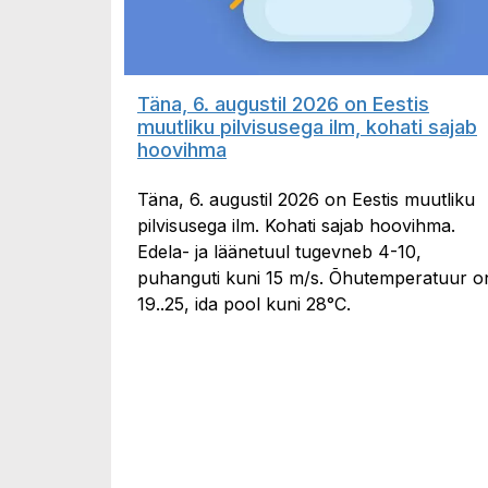
Täna, 6. augustil 2026 on Eestis
muutliku pilvisusega ilm, kohati sajab
hoovihma
Täna, 6. augustil 2026 on Eestis muutliku
pilvisusega ilm. Kohati sajab hoovihma.
Edela- ja läänetuul tugevneb 4-10,
puhanguti kuni 15 m/s. Õhutemperatuur o
19..25, ida pool kuni 28°C.