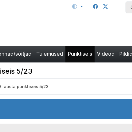
nnad/sõitjad
Tulemused
Punktiseis
Videod
Pildi
iseis 5/23
. aasta punktiseis 5/23