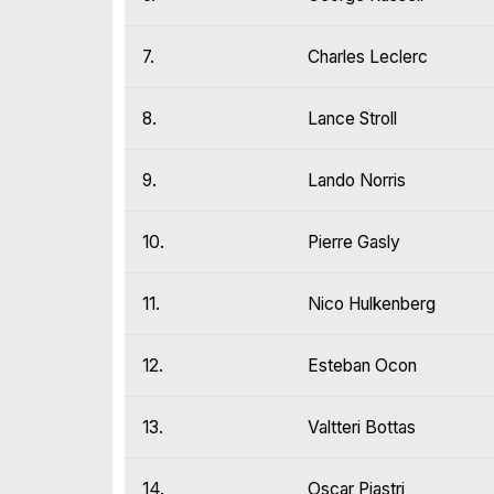
7.
Charles Leclerc
8.
Lance Stroll
9.
Lando Norris
10.
Pierre Gasly
11.
Nico Hulkenberg
12.
Esteban Ocon
13.
Valtteri Bottas
14.
Oscar Piastri