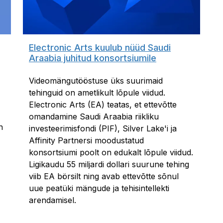
Electronic Arts kuulub nüüd Saudi
Araabia juhitud konsortsiumile
Videomängutööstuse üks suurimaid
tehinguid on ametlikult lõpule viidud.
Electronic Arts (EA) teatas, et ettevõtte
omandamine Saudi Araabia riikliku
n
investeerimisfondi (PIF), Silver Lake'i ja
Affinity Partnersi moodustatud
konsortsiumi poolt on edukalt lõpule viidud.
Ligikaudu 55 miljardi dollari suurune tehing
viib EA börsilt ning avab ettevõtte sõnul
uue peatüki mängude ja tehisintellekti
arendamisel.