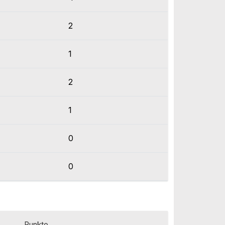
2
1
2
1
0
0
Punkte