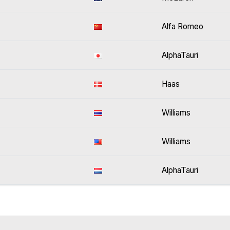
Alfa Romeo
AlphaTauri
Haas
Williams
Williams
AlphaTauri