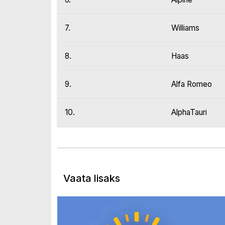
7.
Williams
8.
Haas
9.
Alfa Romeo
10.
AlphaTauri
Vaata lisaks