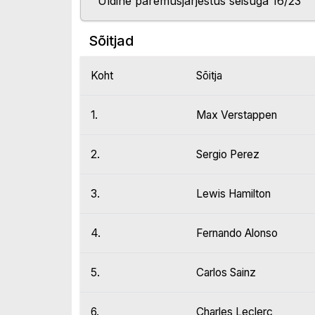
Üldine paremusjärjestus seisuga 16/23
Sõitjad
Koht
Sõitja
1.
Max Verstappen
2.
Sergio Perez
3.
Lewis Hamilton
4.
Fernando Alonso
5.
Carlos Sainz
6.
Charles Leclerc