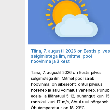
Täna, 7. augustil 2026 on Eestis pilves
selgimistega ilm, mitmel pool
hoovihma ja äikest
Täna, 7. augustil 2026 on Eestis pilves
selgimistega ilm. Mitmel pool sajab
hoovihma, on äikeseoht, õhtul pilvisus
hõreneb ja saju võimalus väheneb. Puhub
edela- ja läänetuul 5-12, puhanguti kuni 15
rannikul kuni 17 m/s, õhtul tuul nõrgeneb.
Õhutemperatuur on 18..23°C.