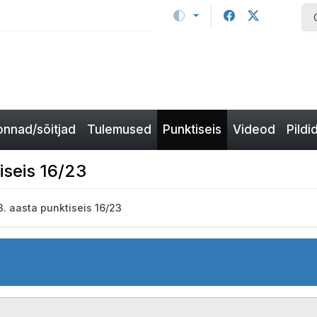
nnad/sõitjad
Tulemused
Punktiseis
Videod
Pildi
iseis 16/23
. aasta punktiseis 16/23