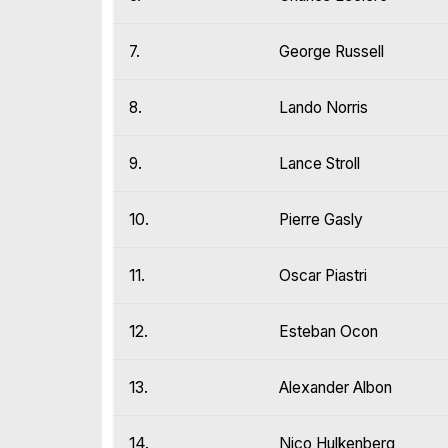
7.
George Russell
8.
Lando Norris
9.
Lance Stroll
10.
Pierre Gasly
11.
Oscar Piastri
12.
Esteban Ocon
13.
Alexander Albon
14.
Nico Hulkenberg