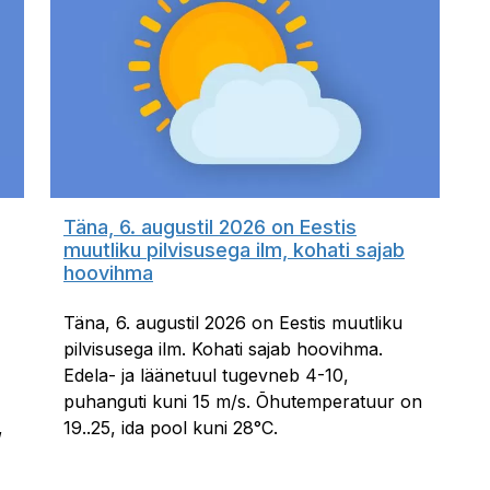
Täna, 6. augustil 2026 on Eestis
muutliku pilvisusega ilm, kohati sajab
hoovihma
Täna, 6. augustil 2026 on Eestis muutliku
pilvisusega ilm. Kohati sajab hoovihma.
Edela- ja läänetuul tugevneb 4-10,
puhanguti kuni 15 m/s. Õhutemperatuur on
,
19..25, ida pool kuni 28°C.