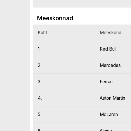
Meeskonnad
Koht
Meeskond
1.
Red Bull
2.
Mercedes
3.
Ferrari
4.
Aston Martin
5.
McLaren
6.
Alpine