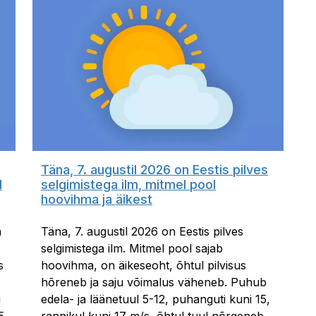
Täna, 7. augustil 2026 on Eestis pilves
l
selgimistega ilm, mitmel pool
hoovihma ja äikest
a
Täna, 7. augustil 2026 on Eestis pilves
selgimistega ilm. Mitmel pool sajab
s
hoovihma, on äikeseoht, õhtul pilvisus
hõreneb ja saju võimalus väheneb. Puhub
i
edela- ja läänetuul 5-12, puhanguti kuni 15,