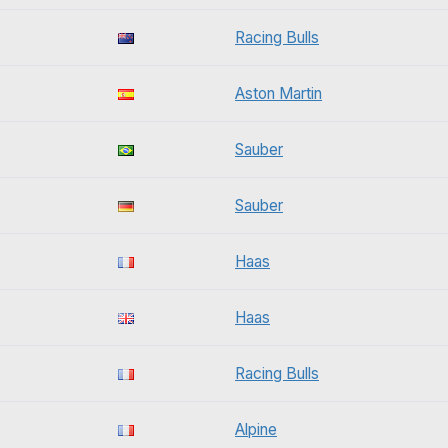
Racing Bulls
Aston Martin
Sauber
Sauber
Haas
Haas
Racing Bulls
Alpine