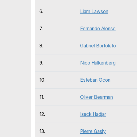
6.
Liam Lawson
7.
Fernando Alonso
8.
Gabriel Bortoleto
9.
Nico Hulkenberg
10.
Esteban Ocon
11.
Oliver Bearman
12.
Isack Hadjar
13.
Pierre Gasly