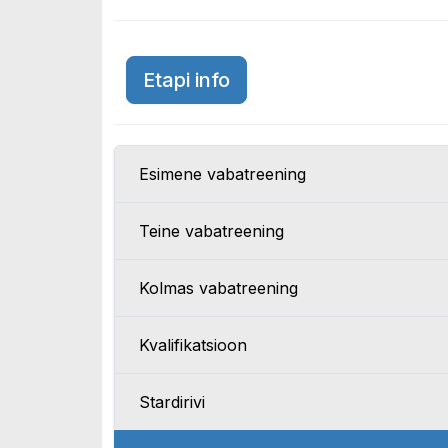
Austria GP 2025
Etapi info
Esimene vabatreening
Teine vabatreening
Kolmas vabatreening
Kvalifikatsioon
Stardirivi