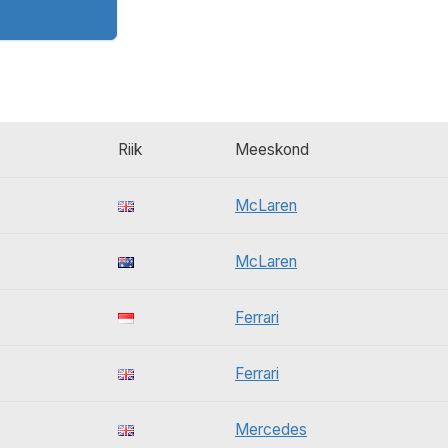
Riik
Meeskond
McLaren
McLaren
Ferrari
Ferrari
Mercedes