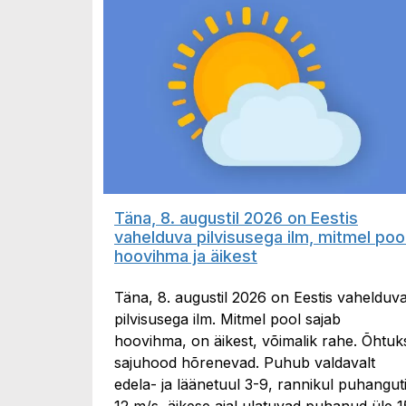
Täna, 8. augustil 2026 on Eestis
vahelduva pilvisusega ilm, mitmel poo
hoovihma ja äikest
Täna, 8. augustil 2026 on Eestis vahelduv
pilvisusega ilm. Mitmel pool sajab
hoovihma, on äikest, võimalik rahe. Õhtuk
sajuhood hõrenevad. Puhub valdavalt
edela- ja läänetuul 3-9, rannikul puhangut