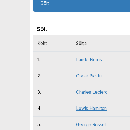
Sõit
Sõit
Koht
Sõitja
1.
Lando Norris
2.
Oscar Piastri
3.
Charles Leclerc
4.
Lewis Hamilton
5.
George Russell