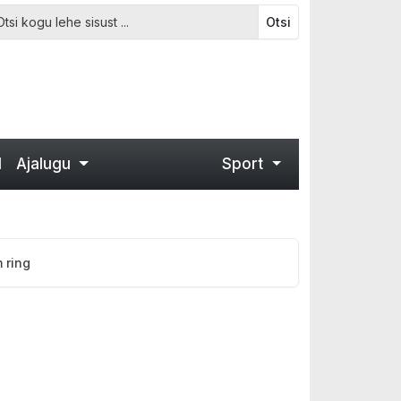
Otsi
d
Ajalugu
Sport
 ring