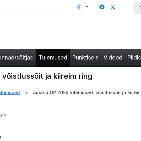
nnad/sõitjad
Tulemused
Punktiseis
Videod
Pildi
õistlussõit ja kiireim ring
ulemused
Austria GP 2025 tulemused: võistlussõit ja kiireim
uni
m