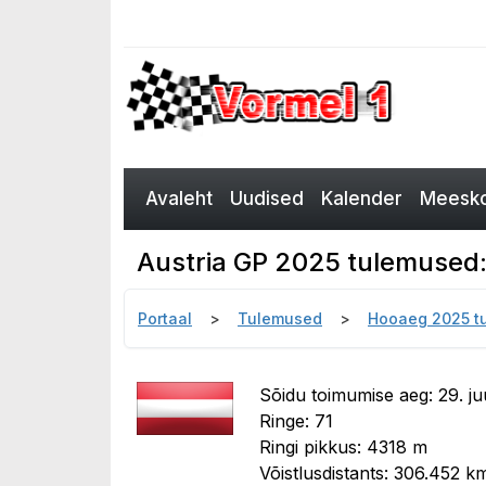
Avaleht
Uudised
Kalender
Meesko
Austria GP 2025 tulemused: v
Portaal
Tulemused
Hooaeg 2025 t
Sõidu toimumise aeg: 29. ju
Ringe: 71
Ringi pikkus: 4318 m
Võistlusdistants: 306.452 k