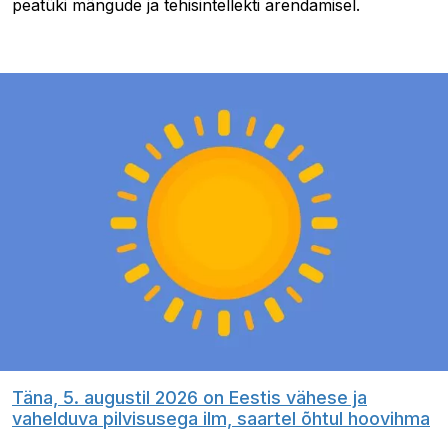
peatüki mängude ja tehisintellekti arendamisel.
Täna, 5. augustil 2026 on Eestis vähese ja
vahelduva pilvisusega ilm, saartel õhtul hoovihma