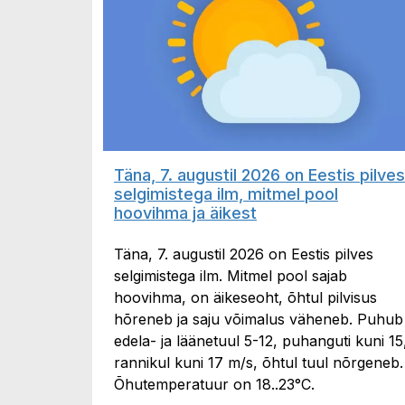
Täna, 7. augustil 2026 on Eestis pilves
selgimistega ilm, mitmel pool
hoovihma ja äikest
Täna, 7. augustil 2026 on Eestis pilves
selgimistega ilm. Mitmel pool sajab
hoovihma, on äikeseoht, õhtul pilvisus
hõreneb ja saju võimalus väheneb. Puhub
edela- ja läänetuul 5-12, puhanguti kuni 15
rannikul kuni 17 m/s, õhtul tuul nõrgeneb.
Õhutemperatuur on 18..23°C.