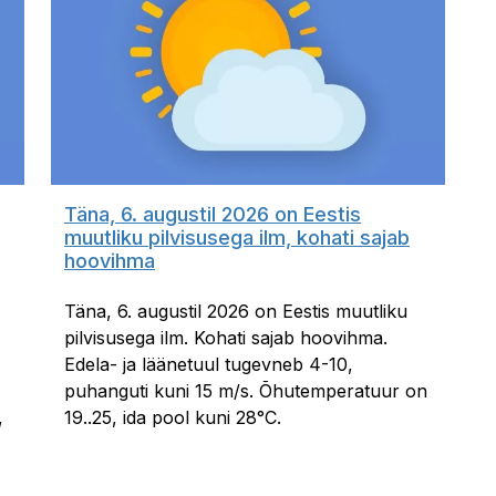
Täna, 6. augustil 2026 on Eestis
muutliku pilvisusega ilm, kohati sajab
hoovihma
Täna, 6. augustil 2026 on Eestis muutliku
pilvisusega ilm. Kohati sajab hoovihma.
Edela- ja läänetuul tugevneb 4-10,
puhanguti kuni 15 m/s. Õhutemperatuur on
,
19..25, ida pool kuni 28°C.