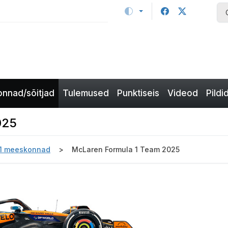
nnad/sõitjad
Tulemused
Punktiseis
Videod
Pildi
025
-1 meeskonnad
McLaren Formula 1 Team 2025