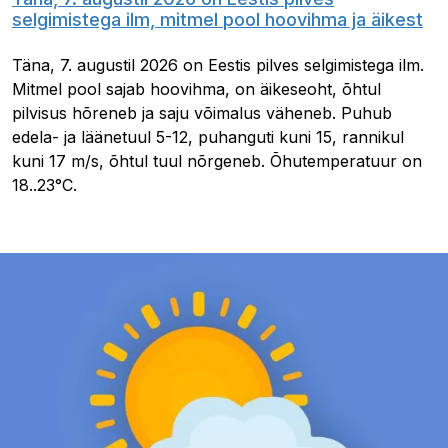
selgimistega ilm, mitmel pool hoovihma ja äikest
Täna, 7. augustil 2026 on Eestis pilves selgimistega ilm.
Mitmel pool sajab hoovihma, on äikeseoht, õhtul
pilvisus hõreneb ja saju võimalus väheneb. Puhub
edela- ja läänetuul 5-12, puhanguti kuni 15, rannikul
kuni 17 m/s, õhtul tuul nõrgeneb. Õhutemperatuur on
18..23°C.