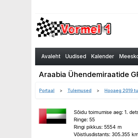
Avaleht
Uudised
Kalender
Meesko
Araabia Ühendemiraatide GP
Portaal
Tulemused
Hooaeg 2019 t
Sõidu toimumise aeg: 1. de
Ringe: 55
Ringi pikkus: 5554 m
Võistlusdistants: 305.355 k