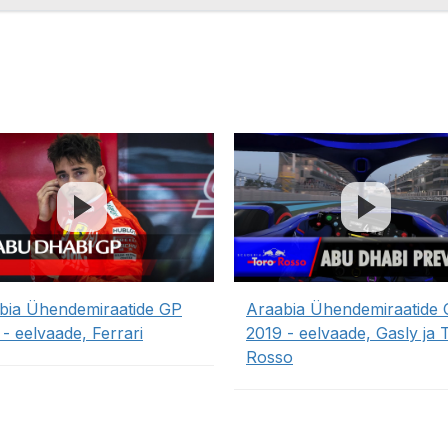
bia Ühendemiraatide GP
Araabia Ühendemiraatide
- eelvaade, Ferrari
2019 - eelvaade, Gasly ja 
Rosso