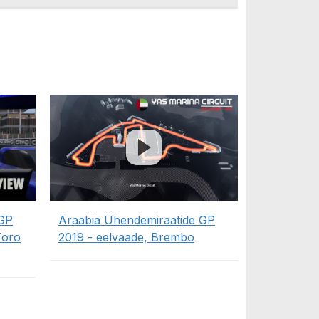
 GP
Araabia Ühendemiraatide GP
Toro
2019 - eelvaade, Brembo