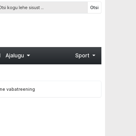
Otsi
d
Ajalugu
Sport
ine vabatreening