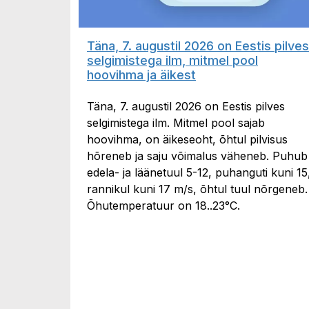
Täna, 7. augustil 2026 on Eestis pilves
selgimistega ilm, mitmel pool
hoovihma ja äikest
Täna, 7. augustil 2026 on Eestis pilves
selgimistega ilm. Mitmel pool sajab
hoovihma, on äikeseoht, õhtul pilvisus
hõreneb ja saju võimalus väheneb. Puhub
edela- ja läänetuul 5-12, puhanguti kuni 15
rannikul kuni 17 m/s, õhtul tuul nõrgeneb.
Õhutemperatuur on 18..23°C.