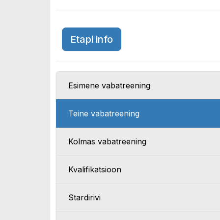
Araabia Ühendemiraat
Etapi info
Esimene vabatreening
Teine vabatreening
Kolmas vabatreening
Kvalifikatsioon
Stardirivi