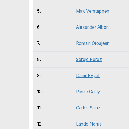
5.
Max Verstappen
6.
Alexander Albon
7.
Romain Grosjean
8.
Sergio Perez
9.
Daniil Kvyat
10.
Pierre Gasly
11.
Carlos Sainz
12.
Lando Norris