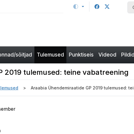
nnad/sõitjad
Tulemused
Punktiseis
Videod
Pildi
 2019 tulemused: teine vabatreening
ulemused
Araabia Ühendemiraatide GP 2019 tulemused: te
tsember
m