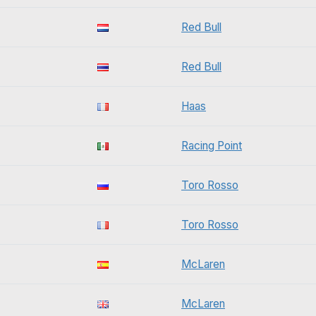
Red Bull
Red Bull
Haas
Racing Point
Toro Rosso
Toro Rosso
McLaren
McLaren