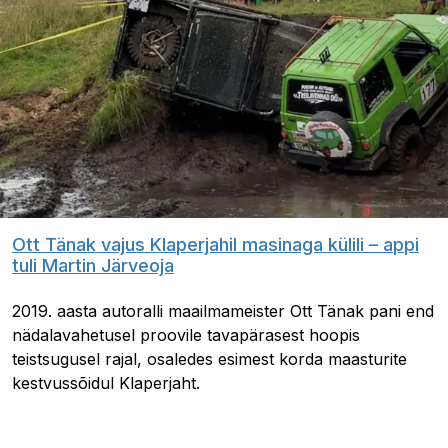
Ott Tänak vajus Klaperjahil masinaga külili – appi
tuli Martin Järveoja
2019. aasta autoralli maailmameister Ott Tänak pani end
nädalavahetusel proovile tavapärasest hoopis
teistsugusel rajal, osaledes esimest korda maasturite
kestvussõidul Klaperjaht.