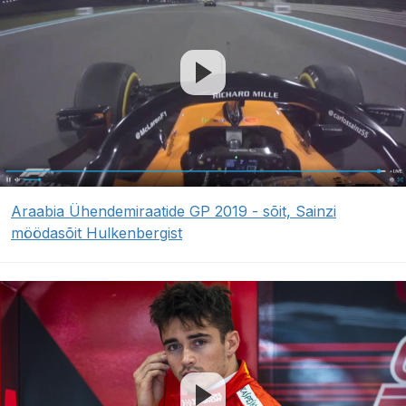
Araabia Ühendemiraatide GP 2019 - sõit, Sainzi
möödasõit Hulkenbergist