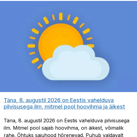
Täna, 8. augustil 2026 on Eestis vahelduva
pilvisusega ilm, mitmel pool hoovihma ja äikest
Täna, 8. augustil 2026 on Eestis vahelduva pilvisusega
ilm. Mitmel pool sajab hoovihma, on äikest, võimalik
rahe. Õhtuks sajuhood hõrenevad. Puhub valdavalt