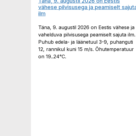
Täna, 9. augustil 2026 on Eestis
vähese pilvisusega ja peamiselt sajut
ilm
Täna, 9. augustil 2026 on Eestis vähese ja
vahelduva pilvisusega peamiselt sajuta ilm.
Puhub edela- ja läänetuul 3-9, puhanguti
12, rannikul kuni 15 m/s. Õhutemperatuur
on 19..24°C.