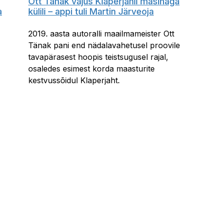
Ott Tänak vajus Klaperjahil masinaga
a
külili – appi tuli Martin Järveoja
2019. aasta autoralli maailmameister Ott
Tänak pani end nädalavahetusel proovile
tavapärasest hoopis teistsugusel rajal,
osaledes esimest korda maasturite
kestvussõidul Klaperjaht.