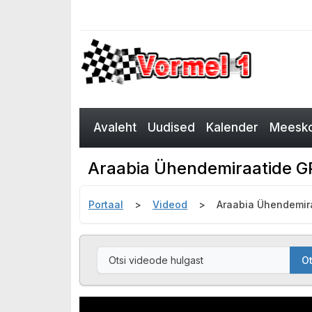
Avaleht
Uudised
Kalender
Meesko
Araabia Ühendemiraatide GP 
Portaal
Videod
Araabia Ühendemira
Ot