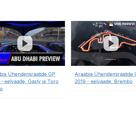
bia Ühendemiraatide GP
Araabia Ühendemiraatide
 - eelvaade, Gasly ja Toro
2019 - eelvaade, Brembo
o