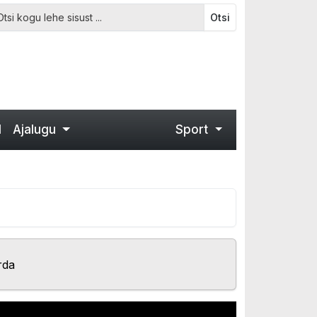
Otsi
d
Ajalugu
Sport
rda