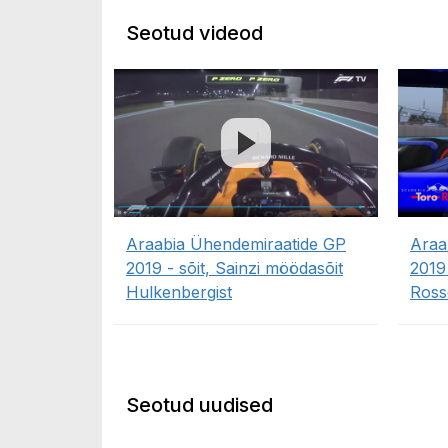
Seotud videod
Araabia Ühendemiraatide GP
Araa
2019 - sõit, Sainzi möödasõit
2019
Hulkenbergist
Ross
Seotud uudised