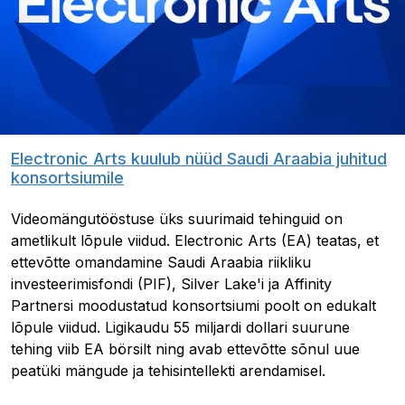
Electronic Arts kuulub nüüd Saudi Araabia juhitud
konsortsiumile
Videomängutööstuse üks suurimaid tehinguid on
ametlikult lõpule viidud. Electronic Arts (EA) teatas, et
ettevõtte omandamine Saudi Araabia riikliku
investeerimisfondi (PIF), Silver Lake'i ja Affinity
Partnersi moodustatud konsortsiumi poolt on edukalt
lõpule viidud. Ligikaudu 55 miljardi dollari suurune
tehing viib EA börsilt ning avab ettevõtte sõnul uue
peatüki mängude ja tehisintellekti arendamisel.