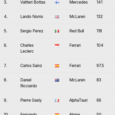
3.
Valtteri Bottas
Mercedes
141
4.
Lando Norris
McLaren
132
5.
Sergio Perez
Red Bull
118
6.
Charles
Ferrari
104
Leclerc
7.
Carlos Sainz
Ferrari
97.5
8.
Daniel
McLaren
83
Ricciardo
9.
Pierre Gasly
AlphaTauri
66
10.
Fernando
Alpine
50