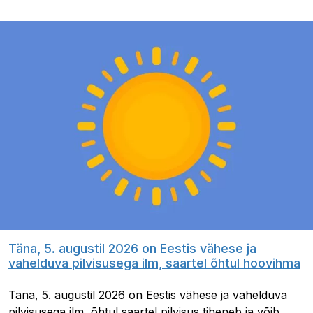
Täna, 5. augustil 2026 on Eestis vähese ja
vahelduva pilvisusega ilm, saartel õhtul hoovihma
Täna, 5. augustil 2026 on Eestis vähese ja vahelduva
pilvisusega ilm, õhtul saartel pilvisus tiheneb ja võib