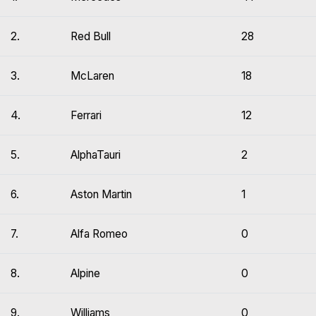
2.
Red Bull
28
3.
McLaren
18
4.
Ferrari
12
5.
AlphaTauri
2
6.
Aston Martin
1
7.
Alfa Romeo
0
8.
Alpine
0
9.
Williams
0