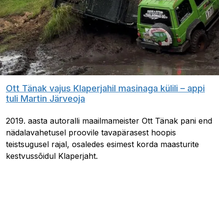
Ott Tänak vajus Klaperjahil masinaga külili – appi
tuli Martin Järveoja
2019. aasta autoralli maailmameister Ott Tänak pani end
nädalavahetusel proovile tavapärasest hoopis
teistsugusel rajal, osaledes esimest korda maasturite
kestvussõidul Klaperjaht.