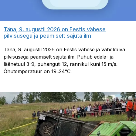
Täna, 9. augustil 2026 on Eestis vähese
pilvisusega ja peamiselt sajuta ilm
Täna, 9. augustil 2026 on Eestis vähese ja vahelduva
pilvisusega peamiselt sajuta ilm. Puhub edela- ja
läänetuul 3-9, puhanguti 12, rannikul kuni 15 m/s.
Õhutemperatuur on 19..24°C.