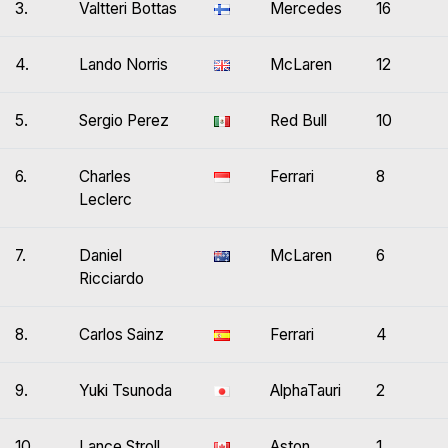
3.
Valtteri Bottas
Mercedes
16
4.
Lando Norris
McLaren
12
5.
Sergio Perez
Red Bull
10
6.
Charles
Ferrari
8
Leclerc
7.
Daniel
McLaren
6
Ricciardo
8.
Carlos Sainz
Ferrari
4
9.
Yuki Tsunoda
AlphaTauri
2
10.
Lance Stroll
Aston
1