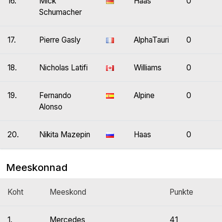
16.
Mick
Haas
0
Schumacher
17.
Pierre Gasly
AlphaTauri
0
18.
Nicholas Latifi
Williams
0
19.
Fernando
Alpine
0
Alonso
20.
Nikita Mazepin
Haas
0
Meeskonnad
Koht
Meeskond
Punkte
1.
Mercedes
41