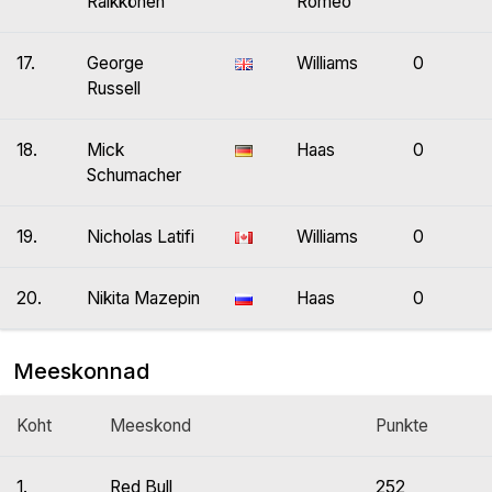
Räikkönen
Romeo
17.
George
Williams
0
Russell
18.
Mick
Haas
0
Schumacher
19.
Nicholas Latifi
Williams
0
20.
Nikita Mazepin
Haas
0
Meeskonnad
Koht
Meeskond
Punkte
1.
Red Bull
252