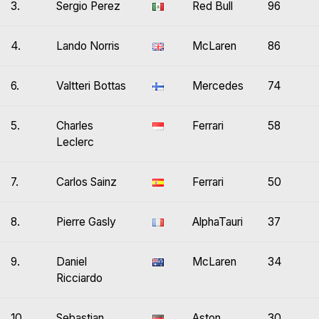
3.
Sergio Perez
Red Bull
96
4.
Lando Norris
McLaren
86
6.
Valtteri Bottas
Mercedes
74
5.
Charles
Ferrari
58
Leclerc
7.
Carlos Sainz
Ferrari
50
8.
Pierre Gasly
AlphaTauri
37
9.
Daniel
McLaren
34
Ricciardo
10.
Sebastian
Aston
30