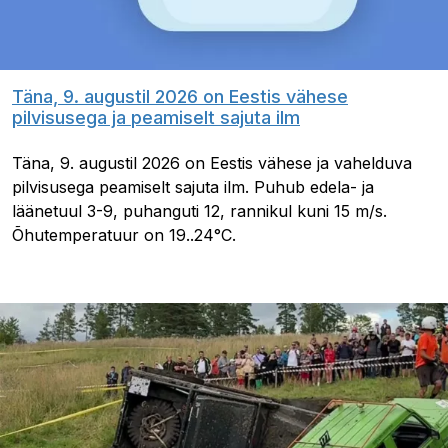
Täna, 9. augustil 2026 on Eestis vähese
pilvisusega ja peamiselt sajuta ilm
Täna, 9. augustil 2026 on Eestis vähese ja vahelduva
pilvisusega peamiselt sajuta ilm. Puhub edela- ja
läänetuul 3-9, puhanguti 12, rannikul kuni 15 m/s.
Õhutemperatuur on 19..24°C.