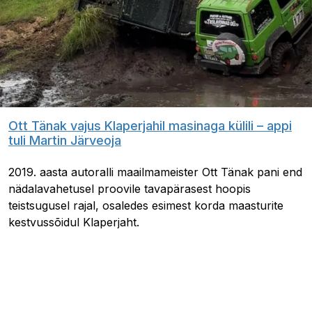
Ott Tänak vajus Klaperjahil masinaga külili – appi
tuli Martin Järveoja
2019. aasta autoralli maailmameister Ott Tänak pani end
nädalavahetusel proovile tavapärasest hoopis
teistsugusel rajal, osaledes esimest korda maasturite
kestvussõidul Klaperjaht.