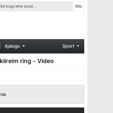
Otsi
d
Ajalugu
Sport
iireim ring - Video
rda