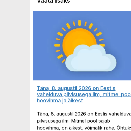
Vaata lisaks
Täna, 8. augustil 2026 on Eestis
vahelduva pilvisusega ilm, mitmel poo
hoovihma ja äikest
Täna, 8. augustil 2026 on Eestis vahelduv
pilvisusega ilm. Mitmel pool sajab
hoovihma, on äikest, võimalik rahe. Õhtuk