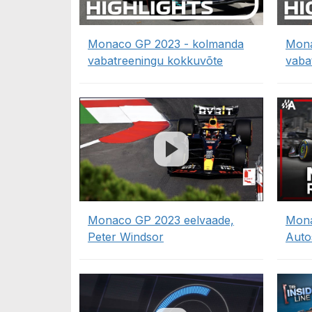
Monaco GP 2023 - kolmanda
Mona
vabatreeningu kokkuvõte
vaba
Monaco GP 2023 eelvaade,
Mona
Peter Windsor
Auto