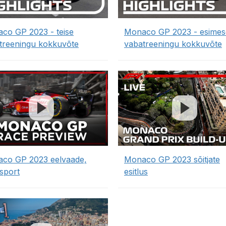
co GP 2023 - teise
Monaco GP 2023 - esimes
treeningu kokkuvõte
vabatreeningu kokkuvõte
co GP 2023 eelvaade,
Monaco GP 2023 sõitjate
sport
esitlus