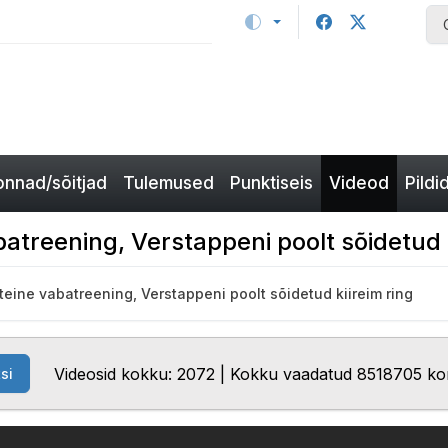
nnad/sõitjad
Tulemused
Punktiseis
Videod
Pildi
treening, Verstappeni poolt sõidetud k
eine vabatreening, Verstappeni poolt sõidetud kiireim ring
Videosid kokku: 2072 | Kokku vaadatud 8518705 ko
si