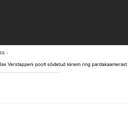
48 -
ax Verstappeni poolt sõidetud kiireim ring pardakaamerast