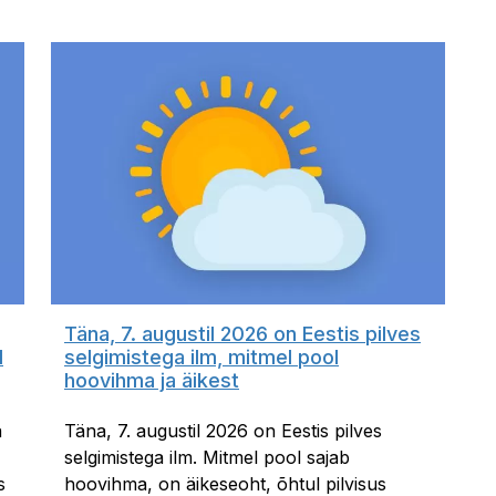
Täna, 7. augustil 2026 on Eestis pilves
l
selgimistega ilm, mitmel pool
hoovihma ja äikest
a
Täna, 7. augustil 2026 on Eestis pilves
selgimistega ilm. Mitmel pool sajab
s
hoovihma, on äikeseoht, õhtul pilvisus