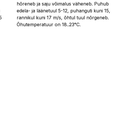
hõreneb ja saju võimalus väheneb. Puhub
i
edela- ja läänetuul 5-12, puhanguti kuni 15,
5
rannikul kuni 17 m/s, õhtul tuul nõrgeneb.
Õhutemperatuur on 18..23°C.