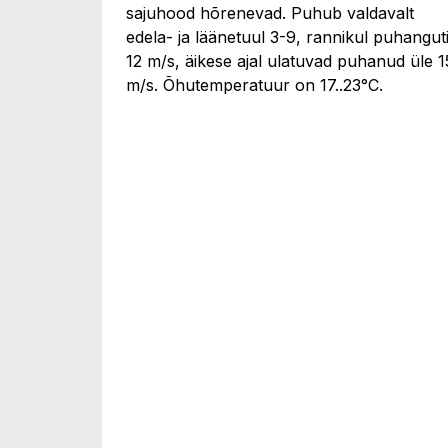
sajuhood hõrenevad. Puhub valdavalt
edela- ja läänetuul 3-9, rannikul puhangut
12 m/s, äikese ajal ulatuvad puhanud üle 1
m/s. Õhutemperatuur on 17..23°C.