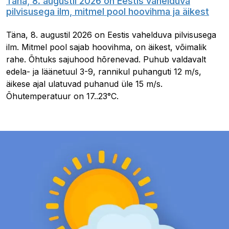
Täna, 8. augustil 2026 on Eestis vahelduva
pilvisusega ilm, mitmel pool hoovihma ja äikest
Täna, 8. augustil 2026 on Eestis vahelduva pilvisusega
ilm. Mitmel pool sajab hoovihma, on äikest, võimalik
rahe. Õhtuks sajuhood hõrenevad. Puhub valdavalt
edela- ja läänetuul 3-9, rannikul puhanguti 12 m/s,
äikese ajal ulatuvad puhanud üle 15 m/s.
Õhutemperatuur on 17..23°C.