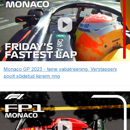
Monaco GP 2023 - teine vabatreening, Verstappeni
poolt sõidetud kiireim ring