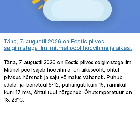
Täna, 7. augustil 2026 on Eestis pilves
selgimistega ilm, mitmel pool hoovihma ja äikest
Täna, 7. augustil 2026 on Eestis pilves selgimistega ilm.
Mitmel pool sajab hoovihma, on äikeseoht, õhtul
pilvisus hõreneb ja saju võimalus väheneb. Puhub
edela- ja läänetuul 5-12, puhanguti kuni 15, rannikul
kuni 17 m/s, õhtul tuul nõrgeneb. Õhutemperatuur on
18..23°C.