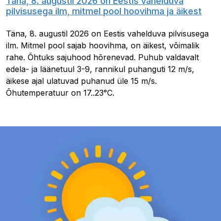
Täna, 8. augustil 2026 on Eestis vahelduva
pilvisusega ilm, mitmel pool hoovihma ja äikest
Täna, 8. augustil 2026 on Eestis vahelduva pilvisusega
ilm. Mitmel pool sajab hoovihma, on äikest, võimalik
rahe. Õhtuks sajuhood hõrenevad. Puhub valdavalt
edela- ja läänetuul 3-9, rannikul puhanguti 12 m/s,
äikese ajal ulatuvad puhanud üle 15 m/s.
Õhutemperatuur on 17..23°C.