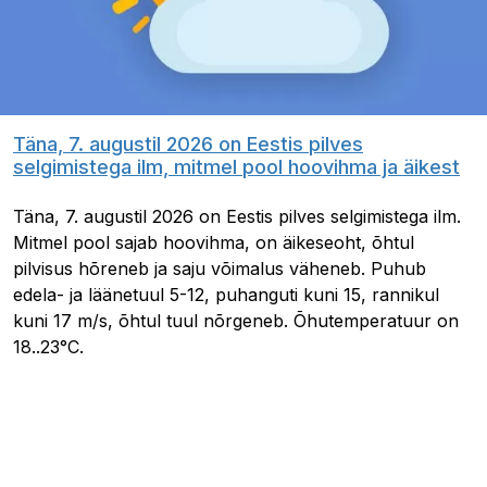
Täna, 7. augustil 2026 on Eestis pilves
selgimistega ilm, mitmel pool hoovihma ja äikest
Täna, 7. augustil 2026 on Eestis pilves selgimistega ilm.
Mitmel pool sajab hoovihma, on äikeseoht, õhtul
pilvisus hõreneb ja saju võimalus väheneb. Puhub
edela- ja läänetuul 5-12, puhanguti kuni 15, rannikul
kuni 17 m/s, õhtul tuul nõrgeneb. Õhutemperatuur on
18..23°C.