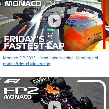
Monaco GP 2023 - teine vabatreening, Verstappeni
poolt sõidetud kiireim ring