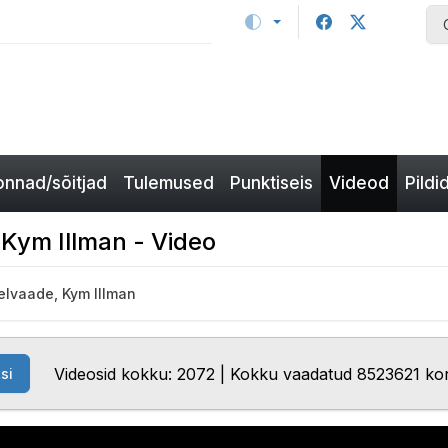
nnad/sõitjad
Tulemused
Punktiseis
Videod
Pildi
Kym Illman - Video
lvaade, Kym Illman
Videosid kokku: 2072 | Kokku vaadatud 8523621 ko
si