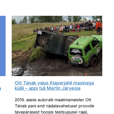
Ott Tänak vajus Klaperjahil masinaga
a
külili – appi tuli Martin Järveoja
2019. aasta autoralli maailmameister Ott
Tänak pani end nädalavahetusel proovile
tavapärasest hoopis teistsugusel rajal,