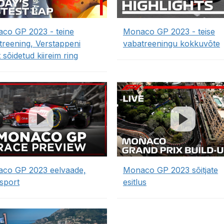
co GP 2023 - teine
Monaco GP 2023 - teise
treening, Verstappeni
vabatreeningu kokkuvõte
 sõidetud kiireim ring
co GP 2023 eelvaade,
Monaco GP 2023 sõitjate
sport
esitlus