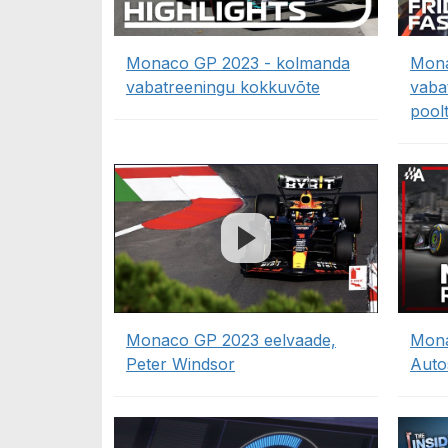
Monaco GP 2023 - kolmanda
Mona
vabatreeningu kokkuvõte
vaba
poolt
Monaco GP 2023 eelvaade,
Mona
Peter Windsor
Auto