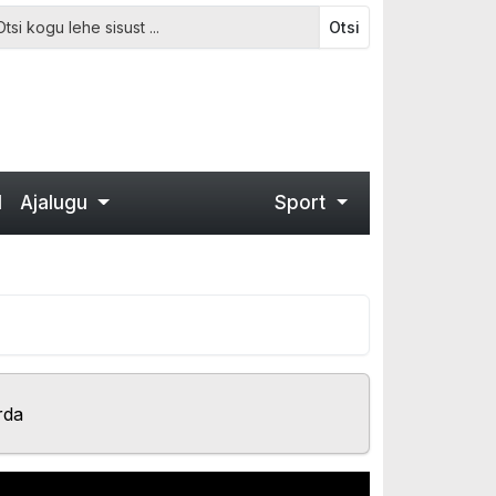
Otsi
d
Ajalugu
Sport
rda