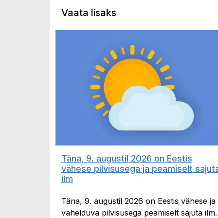
Vaata lisaks
Täna, 9. augustil 2026 on Eestis
vähese pilvisusega ja peamiselt sajut
ilm
Täna, 9. augustil 2026 on Eestis vähese ja
vahelduva pilvisusega peamiselt sajuta ilm.