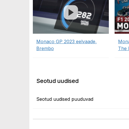
Monaco GP 2023 eelvaade,
Mona
Brembo
The 
Seotud uudised
Seotud uudised puuduvad