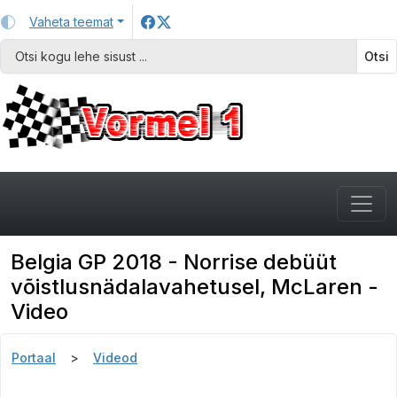
Vaheta teemat
Otsi
Belgia GP 2018 - Norrise debüüt
võistlusnädalavahetusel, McLaren -
Video
Portaal
Videod