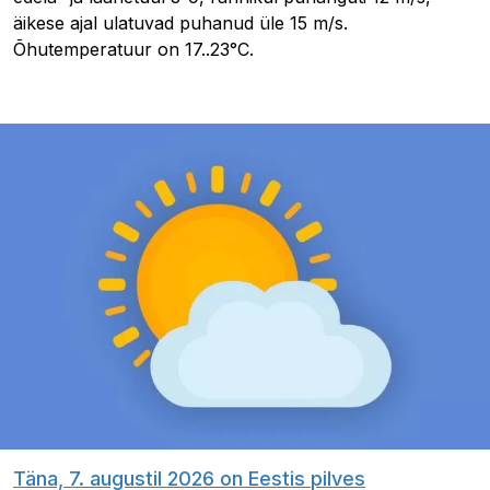
äikese ajal ulatuvad puhanud üle 15 m/s.
Õhutemperatuur on 17..23°C.
Täna, 7. augustil 2026 on Eestis pilves