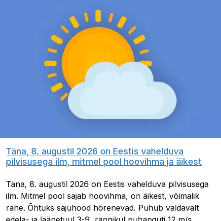
Täna, 8. augustil 2026 on Eestis vahelduva
pilvisusega ilm, mitmel pool hoovihma ja äikest
Täna, 8. augustil 2026 on Eestis vahelduva pilvisusega
ilm. Mitmel pool sajab hoovihma, on äikest, võimalik
rahe. Õhtuks sajuhood hõrenevad. Puhub valdavalt
edela- ja läänetuul 3-9, rannikul puhanguti 12 m/s,