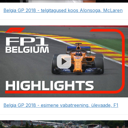
Belgia GP 2018 - telgitagused koos Alonsoga, McLaren
Belgia GP 2018 - esimene vabatreening, ülevaade, F1