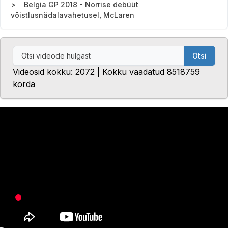
Belgia GP 2018 - Norrise debüüt
võistlusnädalavahetusel, McLaren
Otsi
Videosid kokku: 2072 | Kokku vaadatud 8518759
korda