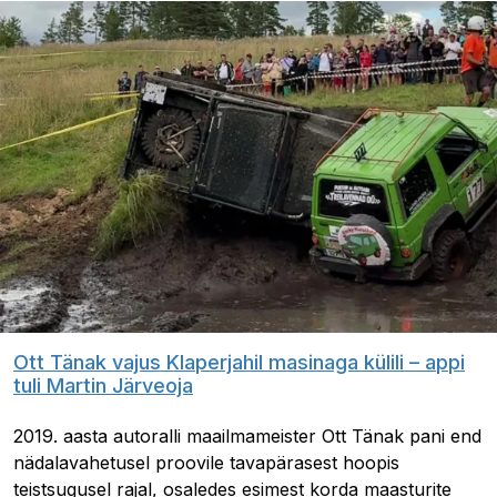
Ott Tänak vajus Klaperjahil masinaga külili – appi
tuli Martin Järveoja
2019. aasta autoralli maailmameister Ott Tänak pani end
nädalavahetusel proovile tavapärasest hoopis
teistsugusel rajal, osaledes esimest korda maasturite