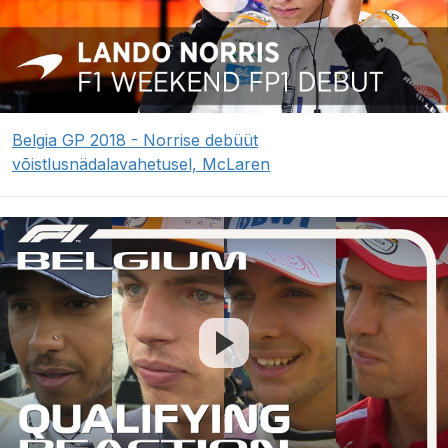
Belgia GP 2018 - Norrise debüüt
võistlusnädalavahetusel, McLaren