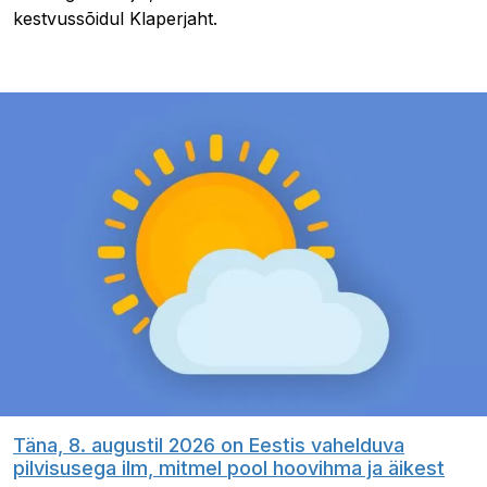
kestvussõidul Klaperjaht.
Täna, 8. augustil 2026 on Eestis vahelduva
pilvisusega ilm, mitmel pool hoovihma ja äikest