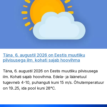
Täna, 6. augustil 2026 on Eestis muutliku
pilvisusega ilm, kohati sajab hoovihma
Täna, 6. augustil 2026 on Eestis muutliku pilvisusega
ilm. Kohati sajab hoovihma. Edela- ja läänetuul
tugevneb 4-10, puhanguti kuni 15 m/s. Õhutemperatuur
on 19..25, ida pool kuni 28°C.