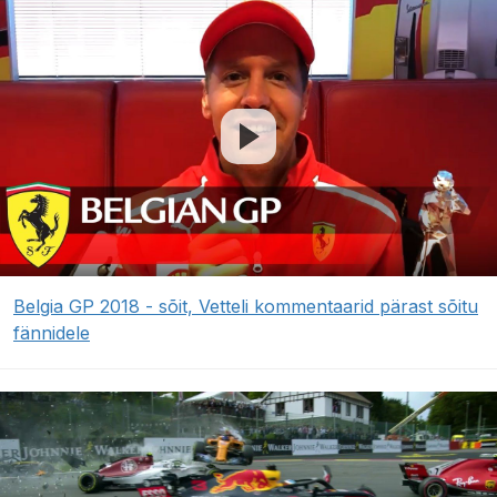
Belgia GP 2018 - sõit, Vetteli kommentaarid pärast sõitu
fännidele