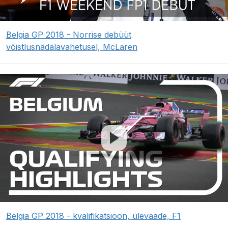
Belgia GP 2018 - Norrise debüüt
võistlusnädalavahetusel, McLaren
Belgia GP 2018 - kvalifikatsioon, ülevaade, F1