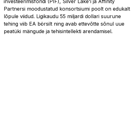
investeerimisfondi (PIF), Silver Lake'i ja Affinity
Partnersi moodustatud konsortsiumi poolt on edukalt
lõpule viidud. Ligikaudu 55 miljardi dollari suurune
tehing viib EA börsilt ning avab ettevõtte sõnul uue
peatüki mängude ja tehisintellekti arendamisel.