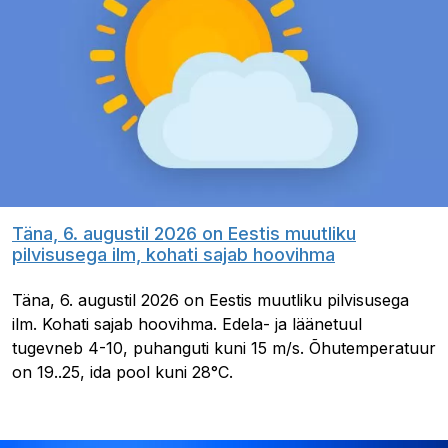
Täna, 6. augustil 2026 on Eestis muutliku
pilvisusega ilm, kohati sajab hoovihma
Täna, 6. augustil 2026 on Eestis muutliku pilvisusega
ilm. Kohati sajab hoovihma. Edela- ja läänetuul
tugevneb 4-10, puhanguti kuni 15 m/s. Õhutemperatuur
on 19..25, ida pool kuni 28°C.