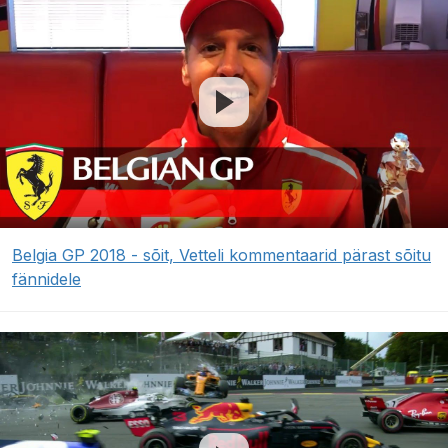
Belgia GP 2018 - sõit, Vetteli kommentaarid pärast sõitu
fännidele