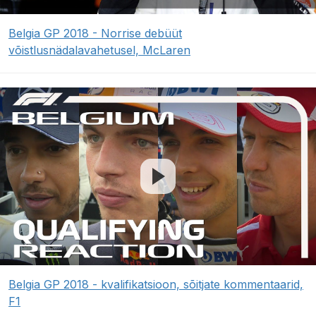
Belgia GP 2018 - Norrise debüüt
võistlusnädalavahetusel, McLaren
Belgia GP 2018 - kvalifikatsioon, sõitjate kommentaarid,
F1