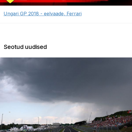
Ungari GP 2018 - eelvaade, Ferrari
Seotud uudised