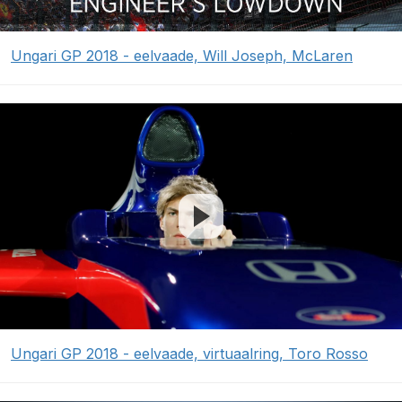
Ungari GP 2018 - eelvaade, Will Joseph, McLaren
Ungari GP 2018 - eelvaade, virtuaalring, Toro Rosso