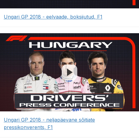
Ungari GP 2018 - eelvaade, boksijutud, F1
Ungari GP 2018 - neljapäevane sõitjate
pressikonverents, F1