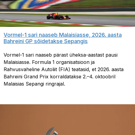
Vormel-1 sari naaseb Malaisiasse, 2026. aasta
Bahreini GP sõidetakse Sepangis
Vormel-1 sari naaseb pärast üheksa-aastast pausi
Malaisiasse. Formula 1 organisatsioon ja
Rahvusvaheline Autoliit (FIA) teatasid, et 2026. aasta
Bahreini Grand Prix korraldatakse 2.–4. oktoobril
Malaisias Sepangi ringrajal.