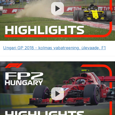
Ungari GP 2018 - kolmas vabatreening, ülevaade, F1