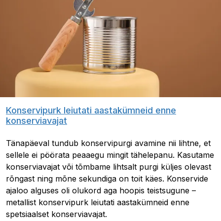
Konservipurk leiutati aastakümneid enne
konserviavajat
Tänapäeval tundub konservipurgi avamine nii lihtne, et
sellele ei pöörata peaaegu mingit tähelepanu. Kasutame
konserviavajat või tõmbame lihtsalt purgi küljes olevast
rõngast ning mõne sekundiga on toit käes. Konservide
ajaloo alguses oli olukord aga hoopis teistsugune –
metallist konservipurk leiutati aastakümneid enne
spetsiaalset konserviavajat.