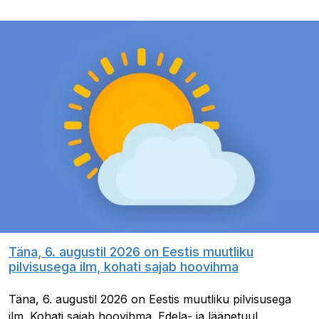
Täna, 6. augustil 2026 on Eestis muutliku
pilvisusega ilm, kohati sajab hoovihma
Täna, 6. augustil 2026 on Eestis muutliku pilvisusega
ilm. Kohati sajab hoovihma. Edela- ja läänetuul