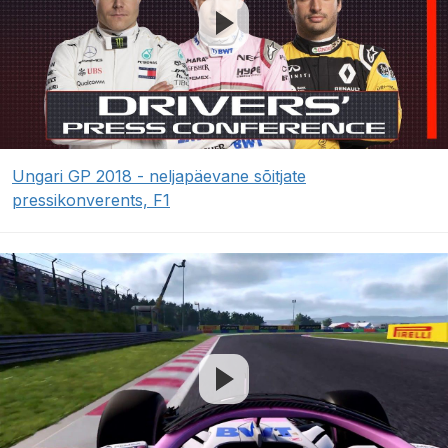
Ungari GP 2018 - neljapäevane sõitjate
pressikonverents, F1