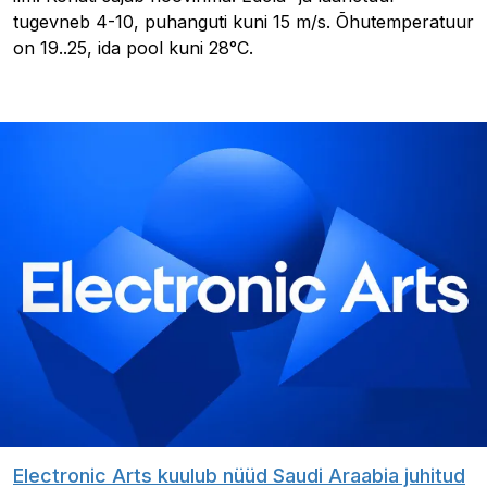
tugevneb 4-10, puhanguti kuni 15 m/s. Õhutemperatuur
on 19..25, ida pool kuni 28°C.
Electronic Arts kuulub nüüd Saudi Araabia juhitud