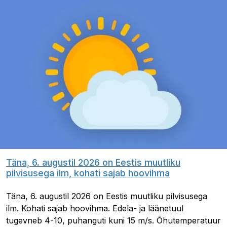
Täna, 6. augustil 2026 on Eestis muutliku
pilvisusega ilm, kohati sajab hoovihma
Täna, 6. augustil 2026 on Eestis muutliku pilvisusega
ilm. Kohati sajab hoovihma. Edela- ja läänetuul
tugevneb 4-10, puhanguti kuni 15 m/s. Õhutemperatuur