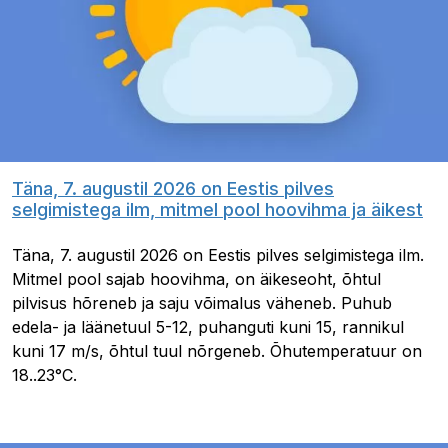
Täna, 7. augustil 2026 on Eestis pilves
selgimistega ilm, mitmel pool hoovihma ja äikest
Täna, 7. augustil 2026 on Eestis pilves selgimistega ilm.
Mitmel pool sajab hoovihma, on äikeseoht, õhtul
pilvisus hõreneb ja saju võimalus väheneb. Puhub
edela- ja läänetuul 5-12, puhanguti kuni 15, rannikul
kuni 17 m/s, õhtul tuul nõrgeneb. Õhutemperatuur on
18..23°C.