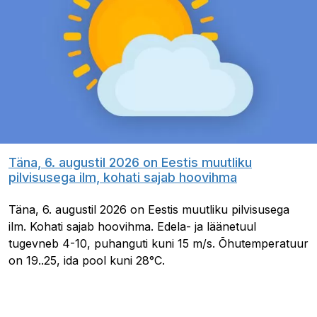
Täna, 6. augustil 2026 on Eestis muutliku
pilvisusega ilm, kohati sajab hoovihma
Täna, 6. augustil 2026 on Eestis muutliku pilvisusega
ilm. Kohati sajab hoovihma. Edela- ja läänetuul
tugevneb 4-10, puhanguti kuni 15 m/s. Õhutemperatuur
on 19..25, ida pool kuni 28°C.