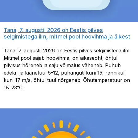
Täna, 7. augustil 2026 on Eestis pilves
selgimistega ilm, mitmel pool hoovihma ja äikest
Täna, 7. augustil 2026 on Eestis pilves selgimistega ilm.
Mitmel pool sajab hoovihma, on äikeseoht, õhtul
pilvisus hõreneb ja saju võimalus väheneb. Puhub
edela- ja läänetuul 5-12, puhanguti kuni 15, rannikul
kuni 17 m/s, õhtul tuul nõrgeneb. Õhutemperatuur on
18..23°C.