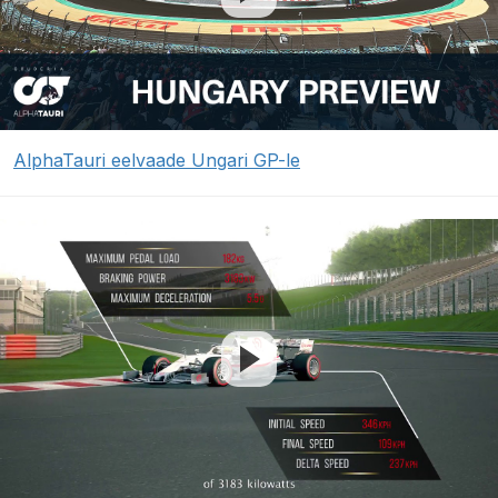
AlphaTauri eelvaade Ungari GP-le