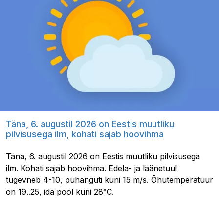
Täna, 6. augustil 2026 on Eestis muutliku
pilvisusega ilm, kohati sajab hoovihma
Täna, 6. augustil 2026 on Eestis muutliku pilvisusega
ilm. Kohati sajab hoovihma. Edela- ja läänetuul
tugevneb 4-10, puhanguti kuni 15 m/s. Õhutemperatuur
on 19..25, ida pool kuni 28°C.