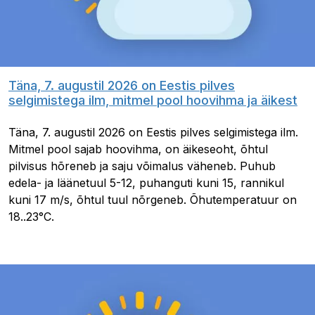
Täna, 7. augustil 2026 on Eestis pilves
selgimistega ilm, mitmel pool hoovihma ja äikest
Täna, 7. augustil 2026 on Eestis pilves selgimistega ilm.
Mitmel pool sajab hoovihma, on äikeseoht, õhtul
pilvisus hõreneb ja saju võimalus väheneb. Puhub
edela- ja läänetuul 5-12, puhanguti kuni 15, rannikul
kuni 17 m/s, õhtul tuul nõrgeneb. Õhutemperatuur on
18..23°C.