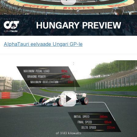
AlphaTauri eelvaade Ungari GP-le