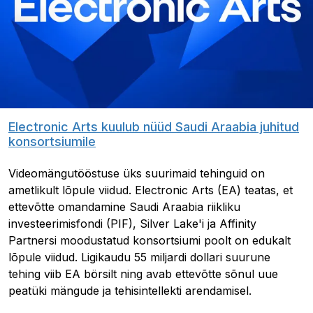
Electronic Arts kuulub nüüd Saudi Araabia juhitud
konsortsiumile
Videomängutööstuse üks suurimaid tehinguid on
ametlikult lõpule viidud. Electronic Arts (EA) teatas, et
ettevõtte omandamine Saudi Araabia riikliku
investeerimisfondi (PIF), Silver Lake'i ja Affinity
Partnersi moodustatud konsortsiumi poolt on edukalt
lõpule viidud. Ligikaudu 55 miljardi dollari suurune
tehing viib EA börsilt ning avab ettevõtte sõnul uue
peatüki mängude ja tehisintellekti arendamisel.