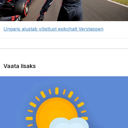
Ungaris alustab võistlust esikohalt Verstappen
Vaata lisaks