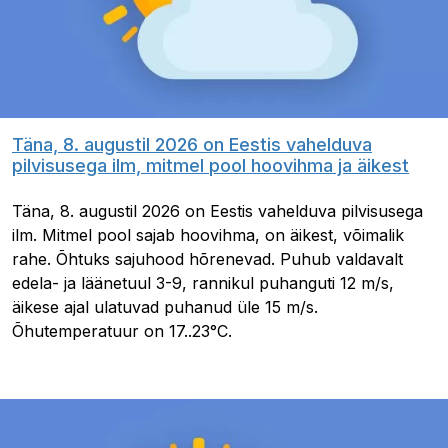
Täna, 8. augustil 2026 on Eestis vahelduva
pilvisusega ilm, mitmel pool hoovihma ja äikest
Täna, 8. augustil 2026 on Eestis vahelduva pilvisusega
ilm. Mitmel pool sajab hoovihma, on äikest, võimalik
rahe. Õhtuks sajuhood hõrenevad. Puhub valdavalt
edela- ja läänetuul 3-9, rannikul puhanguti 12 m/s,
äikese ajal ulatuvad puhanud üle 15 m/s.
Õhutemperatuur on 17..23°C.