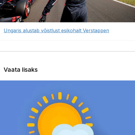
Ungaris alustab võistlust esikohalt Verstappen
Vaata lisaks