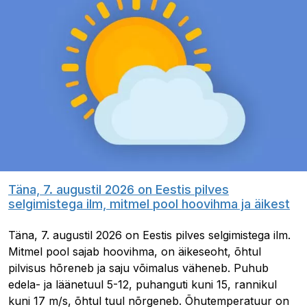
Täna, 7. augustil 2026 on Eestis pilves
selgimistega ilm, mitmel pool hoovihma ja äikest
Täna, 7. augustil 2026 on Eestis pilves selgimistega ilm.
Mitmel pool sajab hoovihma, on äikeseoht, õhtul
pilvisus hõreneb ja saju võimalus väheneb. Puhub
edela- ja läänetuul 5-12, puhanguti kuni 15, rannikul
kuni 17 m/s, õhtul tuul nõrgeneb. Õhutemperatuur on