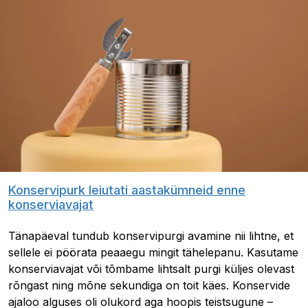
Konservipurk leiutati aastakümneid enne
konserviavajat
Tänapäeval tundub konservipurgi avamine nii lihtne, et
sellele ei pöörata peaaegu mingit tähelepanu. Kasutame
konserviavajat või tõmbame lihtsalt purgi küljes olevast
rõngast ning mõne sekundiga on toit käes. Konservide
ajaloo alguses oli olukord aga hoopis teistsugune –