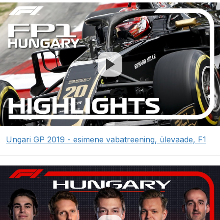
Ungari GP 2019 - esimene vabatreening, ülevaade, F1