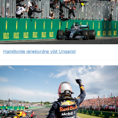
Hamiltonile järjekordne võit Ungarist