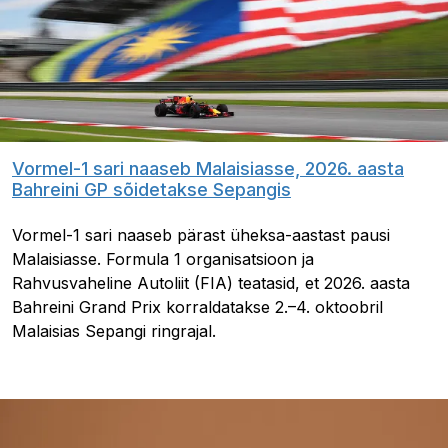
Vormel-1 sari naaseb Malaisiasse, 2026. aasta
Bahreini GP sõidetakse Sepangis
Vormel-1 sari naaseb pärast üheksa-aastast pausi
Malaisiasse. Formula 1 organisatsioon ja
Rahvusvaheline Autoliit (FIA) teatasid, et 2026. aasta
Bahreini Grand Prix korraldatakse 2.–4. oktoobril
Malaisias Sepangi ringrajal.