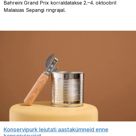
Bahreini Grand Prix korraldatakse 2.–4. oktoobril
Malaisias Sepangi ringrajal.
Konservipurk leiutati aastakümneid enne
konserviavajat