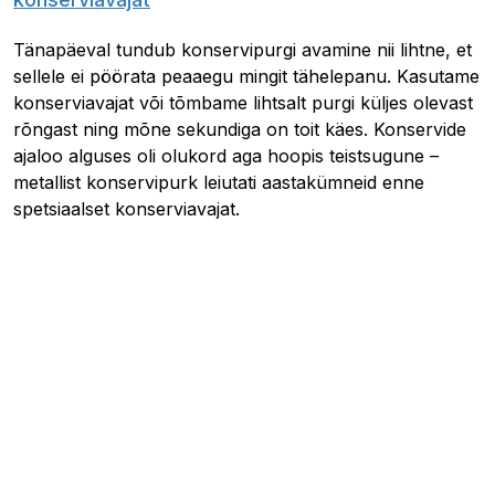
Tänapäeval tundub konservipurgi avamine nii lihtne, et
sellele ei pöörata peaaegu mingit tähelepanu. Kasutame
konserviavajat või tõmbame lihtsalt purgi küljes olevast
rõngast ning mõne sekundiga on toit käes. Konservide
ajaloo alguses oli olukord aga hoopis teistsugune –
metallist konservipurk leiutati aastakümneid enne
spetsiaalset konserviavajat.