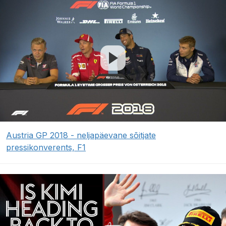
Austria GP 2018 - neljapäevane sõitjate
pressikonverents, F1