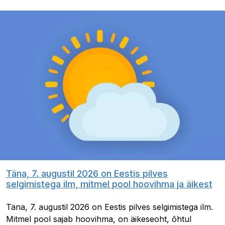
Täna, 7. augustil 2026 on Eestis pilves
selgimistega ilm, mitmel pool hoovihma ja äikest
Täna, 7. augustil 2026 on Eestis pilves selgimistega ilm.
Mitmel pool sajab hoovihma, on äikeseoht, õhtul