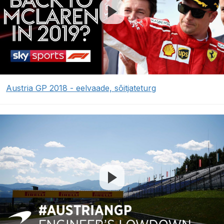
Austria GP 2018 - eelvaade, sõitjateturg