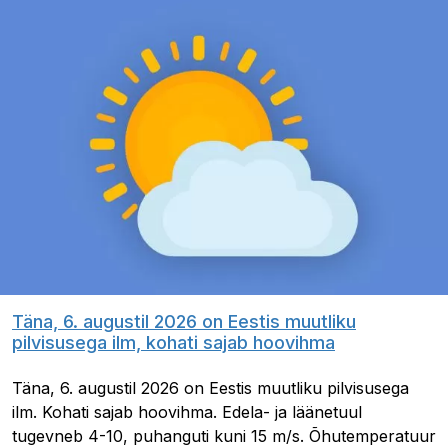
Täna, 6. augustil 2026 on Eestis muutliku
pilvisusega ilm, kohati sajab hoovihma
Täna, 6. augustil 2026 on Eestis muutliku pilvisusega
ilm. Kohati sajab hoovihma. Edela- ja läänetuul
tugevneb 4-10, puhanguti kuni 15 m/s. Õhutemperatuur