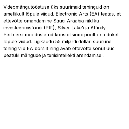
Videomängutööstuse üks suurimaid tehinguid on
ametlikult lõpule viidud. Electronic Arts (EA) teatas, et
ettevõtte omandamine Saudi Araabia riikliku
investeerimisfondi (PIF), Silver Lake'i ja Affinity
Partnersi moodustatud konsortsiumi poolt on edukalt
lõpule viidud. Ligikaudu 55 miljardi dollari suurune
tehing viib EA börsilt ning avab ettevõtte sõnul uue
peatüki mängude ja tehisintellekti arendamisel.