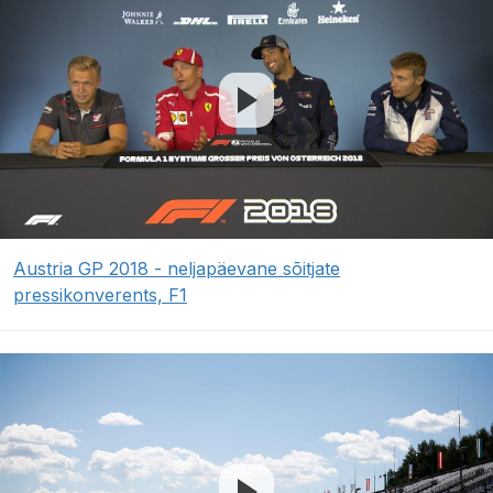
Austria GP 2018 - neljapäevane sõitjate
pressikonverents, F1